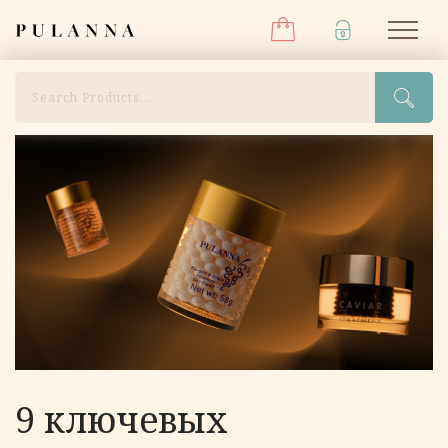
Меню
Перейти
Pulanna
М
к
содержимому
Поиск
9 ключевых