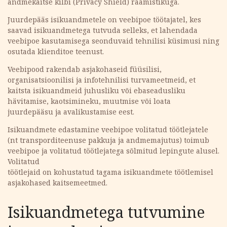
andmekaitse kilbi (Privacy Shield) raamistikuga.
Juurdepääs isikuandmetele on veebipoe töötajatel, kes
saavad isikuandmetega tutvuda selleks, et lahendada
veebipoe kasutamisega seonduvaid tehnilisi küsimusi ning
osutada klienditoe teenust.
Veebipood rakendab asjakohaseid füüsilisi,
organisatsioonilisi ja infotehnilisi turvameetmeid, et
kaitsta isikuandmeid juhusliku või ebaseadusliku
hävitamise, kaotsimineku, muutmise või loata
juurdepääsu ja avalikustamise eest.
Isikuandmete edastamine veebipoe volitatud töötlejatele
(nt transporditeenuse pakkuja ja andmemajutus) toimub
veebipoe ja volitatud töötlejatega sõlmitud lepingute alusel.
Volitatud
töötlejaid on kohustatud tagama isikuandmete töötlemisel
asjakohased kaitsemeetmed.
Isikuandmetega tutvumine