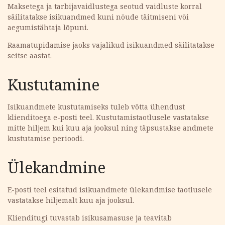
Maksetega ja tarbijavaidlustega seotud vaidluste korral
säilitatakse isikuandmed kuni nõude täitmiseni või
aegumistähtaja lõpuni.
Raamatupidamise jaoks vajalikud isikuandmed säilitatakse
seitse aastat.
Kustutamine
Isikuandmete kustutamiseks tuleb võtta ühendust
klienditoega e-posti teel. Kustutamistaotlusele vastatakse
mitte hiljem kui kuu aja jooksul ning täpsustakse andmete
kustutamise perioodi.
Ülekandmine
E-posti teel esitatud isikuandmete ülekandmise taotlusele
vastatakse hiljemalt kuu aja jooksul.
Klienditugi tuvastab isikusamasuse ja teavitab