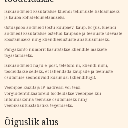
Isikuandmeid kasutatakse kliendi tellimuste haldamiseks
ja kauba kohaletoimetamiseks.
Ostuajaloo andmeid (ostu kuupäev, kaup, kogus, kliendi
andmed) kasutatakse ostetud kaupade ja teenuste ülevaate
koostamiseks ning kliendieelistuste analüüsimiseks.
Pangakonto numbrit kasutatakse kliendile maksete
tagastamiseks.
Isikuandmeid nagu e-post, telefoni nr, kliendi nimi,
töödeldakse selleks, et lahendada kaupade ja teenuste
osutamise seonduvaid küsimusi (klienditugi).
Veebipoe kasutaja IP-aadressi või teisi
võrguidentifikaatoreid töödeldakse veebipoe kui
infoühiskonna teenuse osutamiseks ning
veebikasutusstatistika tegemiseks.
Õiguslik alus