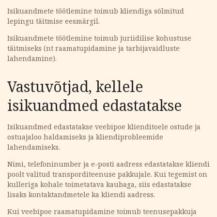
Isikuandmete töötlemine toimub kliendiga sõlmitud
lepingu täitmise eesmärgil.
Isikuandmete töötlemine toimub juriidilise kohustuse
täitmiseks (nt raamatupidamine ja tarbijavaidluste
lahendamine).
Vastuvõtjad, kellele
isikuandmed edastatakse
Isikuandmed edastatakse veebipoe klienditoele ostude ja
ostuajaloo haldamiseks ja kliendiprobleemide
lahendamiseks.
Nimi, telefoninumber ja e-posti aadress edastatakse kliendi
poolt valitud transporditeenuse pakkujale. Kui tegemist on
kulleriga kohale toimetatava kaubaga, siis edastatakse
lisaks kontaktandmetele ka kliendi aadress.
Kui veebipoe raamatupidamine toimub teenusepakkuja