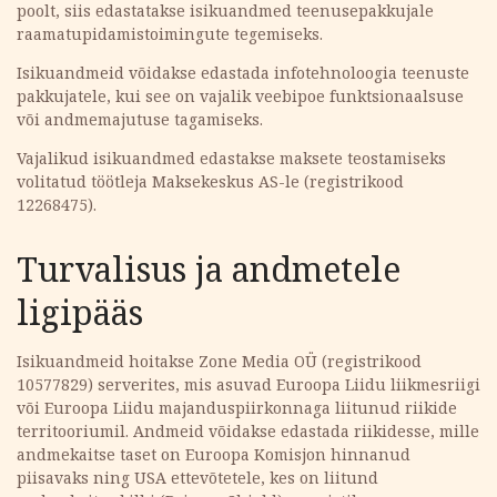
poolt, siis edastatakse isikuandmed teenusepakkujale
raamatupidamistoimingute tegemiseks.
Isikuandmeid võidakse edastada infotehnoloogia teenuste
pakkujatele, kui see on vajalik veebipoe funktsionaalsuse
või andmemajutuse tagamiseks.
Vajalikud isikuandmed edastakse maksete teostamiseks
volitatud töötleja Maksekeskus AS-le (registrikood
12268475).
Turvalisus ja andmetele
ligipääs
Isikuandmeid hoitakse Zone Media OÜ (registrikood
10577829) serverites, mis asuvad Euroopa Liidu liikmesriigi
või Euroopa Liidu majanduspiirkonnaga liitunud riikide
territooriumil. Andmeid võidakse edastada riikidesse, mille
andmekaitse taset on Euroopa Komisjon hinnanud
piisavaks ning USA ettevõtetele, kes on liitund