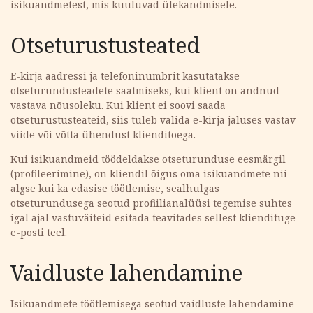
isikuandmetest, mis kuuluvad ülekandmisele.
Otseturustusteated
E-kirja aadressi ja telefoninumbrit kasutatakse
otseturundusteadete saatmiseks, kui klient on andnud
vastava nõusoleku. Kui klient ei soovi saada
otseturustusteateid, siis tuleb valida e-kirja jaluses vastav
viide või võtta ühendust klienditoega.
Kui isikuandmeid töödeldakse otseturunduse eesmärgil
(profileerimine), on kliendil õigus oma isikuandmete nii
algse kui ka edasise töötlemise, sealhulgas
otseturundusega seotud profiilianalüüsi tegemise suhtes
igal ajal vastuväiteid esitada teavitades sellest kliendituge
e-posti teel.
Vaidluste lahendamine
Isikuandmete töötlemisega seotud vaidluste lahendamine