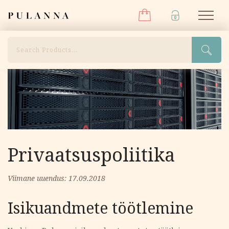
Menüü
Liigu
Pulanna
M
sisu
juurde
Otsi
Privaatsuspoliitika
Viimane uuendus: 17.09.2018
Isikuandmete töötlemine