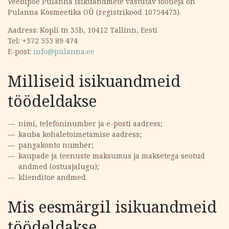
Veebipoe Pulanna isikuandmete vastutav töötleja on
Pulanna Kosmeetika OÜ (registrikood 10754473).
Aadress: Kopli tn 35b, 10412 Tallinn, Eesti
Tel: +372 555 89 474
E-post:
info@pulanna.ee
Milliseid isikuandmeid
töödeldakse
nimi, telefoninumber ja e-posti aadress;
kauba kohaletoimetamise aadress;
pangakonto number;
kaupade ja teenuste maksumus ja maksetega seotud
andmed (ostuajalugu);
klienditoe andmed.
Mis eesmärgil isikuandmeid
töödeldakse