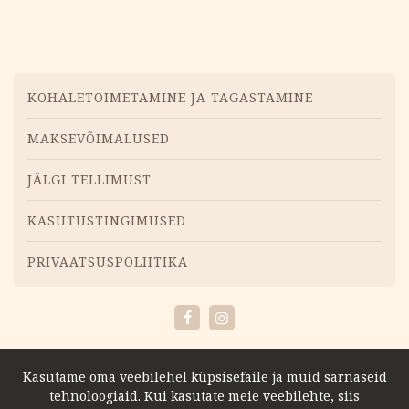
oli:
is:
14.38 €.
7.19 €.
Tooted
navigatsioonini
Menüü
KOHALETOIMETAMINE JA TAGASTAMINE
MAKSEVÕIMALUSED
JÄLGI TELLIMUST
KASUTUSTINGIMUSED
PRIVAATSUSPOLIITIKA
Facebook
Instagram
Kasutame oma veebilehel küpsisefaile ja muid sarnaseid
tehnoloogiaid. Kui kasutate meie veebilehte, siis