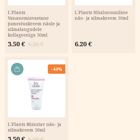
L´Plants
L´Plants Hüalurooniline
Vananemisvastane
näo- ja silmakreem 50ml
jumestuskreem näole ja
silmalaugudele
kollageeniga 50ml
Algne
Current
3.50
€
6.20
€
6.20
€
hind
price
oli:
is:
6.20 €.
3.50 €.
-44%
LISA
KORVI
L´Plants Niisutav näo- ja
silmakreem 50ml
Algne
Current
3.50
€
6.20
€