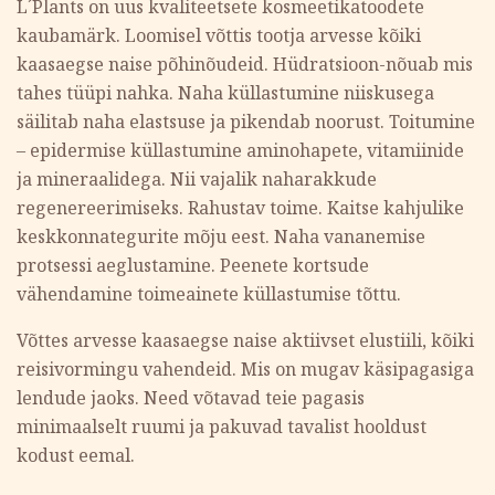
L´Plants on uus kvaliteetsete kosmeetikatoodete
kaubamärk. Loomisel võttis tootja arvesse kõiki
kaasaegse naise põhinõudeid. Hüdratsioon-nõuab mis
tahes tüüpi nahka. Naha küllastumine niiskusega
säilitab naha elastsuse ja pikendab noorust. Toitumine
– epidermise küllastumine aminohapete, vitamiinide
ja mineraalidega. Nii vajalik naharakkude
regenereerimiseks. Rahustav toime. Kaitse kahjulike
keskkonnategurite mõju eest. Naha vananemise
protsessi aeglustamine. Peenete kortsude
vähendamine toimeainete küllastumise tõttu.
Võttes arvesse kaasaegse naise aktiivset elustiili, kõiki
reisivormingu vahendeid. Mis on mugav käsipagasiga
lendude jaoks. Need võtavad teie pagasis
minimaalselt ruumi ja pakuvad tavalist hooldust
kodust eemal.