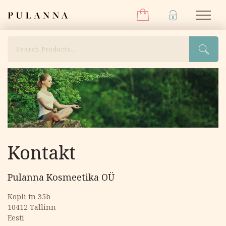
Menüü
Liigu
Pulanna
M
sisu
juurde
Otsi
Kontakt
Pulanna Kosmeetika OÜ
Kopli tn 35b
10412 Tallinn
Eesti