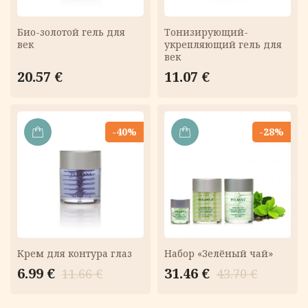
Био-золотой гель для
Тонизирующий-
век
укрепляющий гель для
век
20.57
€
11.07
€
-40%
-28%
В
В
КОРЗИНУ
КОРЗИНУ
Крем для контура глаз
Набор «Зелёный чай»
Первоначальная
Текущая
Первоначальная
Текущая
6.99
€
31.46
€
11.66
€
43.70
€
цена
цена:
цена
цена:
составляла
6.99 €.
составляла
31.46 €.