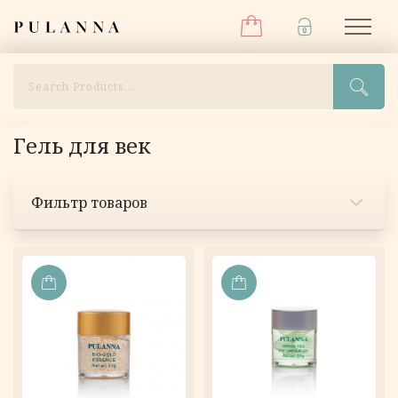
Меню
Перейти
Pulanna
М
к
содержимому
Поиск
Гель для век
Фильтр товаров
В
В
КОРЗИНУ
КОРЗИНУ