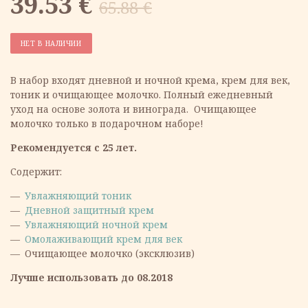
Первоначальная
Текущая
39.53
€
65.88
€
цена
цена:
НЕТ В НАЛИЧИИ
составляла
39.53 €.
В набор входят дневной и ночной крема, крем для век,
тоник и очищающее молочко. Полный ежедневный
65.88 €.
уход на основе золота и винограда. Очищающее
молочко только в подарочном наборе!
Рекомендуется c 25 лет.
Содержит:
Увлажняющий тоник
Дневной защитный крем
Увлажняющий ночной крем
Омолаживающий крем для век
Очищающее молочко (эксклюзив)
Лучше использовать до 08.2018