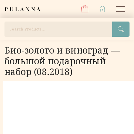
Меню
Перейти
Pulanna
М
к
содержимому
Поиск
Био-золото и виноград —
большой подарочный
набор (08.2018)