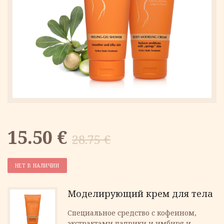
Первоначальная
Текущая
15.50
€
28.75
€
цена
цена:
НЕТ В НАЛИЧИИ
составляла
15.50 €.
Моделирующий крем для тела
28.75 €.
Специальное средство с кофеином,
экстрактами паприки и имбиря и