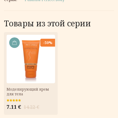
Товары из этой серии
-50%
В
КОРЗИНУ
Моделирующий крем
для тела
Первоначальная
Текущая
Оценка
7.11
€
14.22
€
5.00
из 5
цена
цена:
составляла
7.11 €.