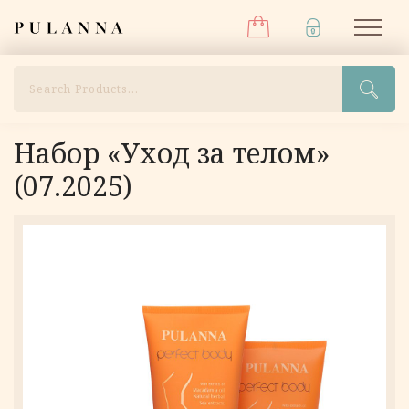
Меню
Перейти
Pulanna
М
к
содержимому
Поиск
Набор «Уход за телом»
(07.2025)