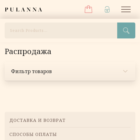
Меню
Перейти
Pulanna
М
к
содержимому
Поиск
Распродажа
Фильтр товаров
Навигация
по
Меню
ДОСТАВКА И ВОЗВРАТ
товарам
СПОСОБЫ ОПЛАТЫ