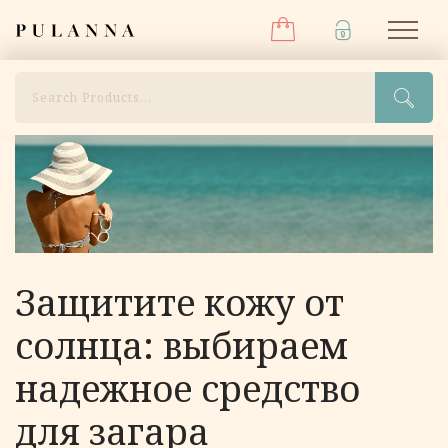
Меню
Перейти
Pulanna
М
к
содержимому
Поиск
Защитите кожу от
солнца: выбираем
надежное средство
для загара