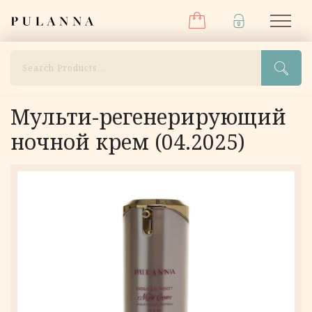
Меню
Перейти
Pulanna
М
к
содержимому
Поиск
Мульти-регенерирующий
ночной крем (04.2025)