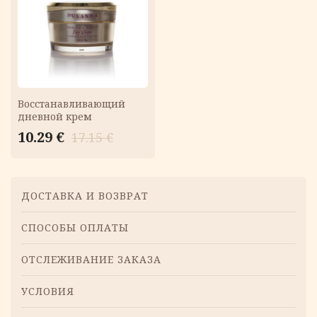
КОРЗИНУ
Восстанавливающий
дневной крем
Первоначальная
Текущая
10.29
€
17.15
€
цена
цена:
составляла
10.29 €.
17.15 €.
Меню
ДОСТАВКА И ВОЗВРАТ
СПОСОБЫ ОПЛАТЫ
ОТСЛЕЖИВАНИЕ ЗАКАЗА
УСЛОВИЯ