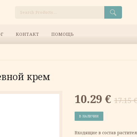
Поиск
ОГ
КОНТАКТ
ПОМОЩЬ
евной крем
Первонач
Текущая
10.29
€
17.15
цена
цена:
В НАЛИЧИИ
составлял
10.29 €.
Входящие в состав растит