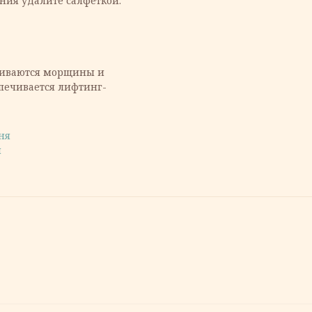
ния удалите салфеткой.
аживаются морщины и
печивается лифтинг-
ня
м