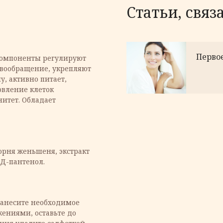
Статьи, связ
Первое
компоненты регулируют
овообращение, укрепляют
у, активно питает,
овление клеток
итет. Обладает
орня женьшеня, экстракт
Д-пантенол.
нанесите необходимое
ениями, оставьте до