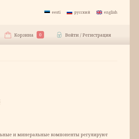
eesti
русский
english
0
Корзина
Войти / Регистрация
альная
€
а
ельные и минеральные компоненты регулируют