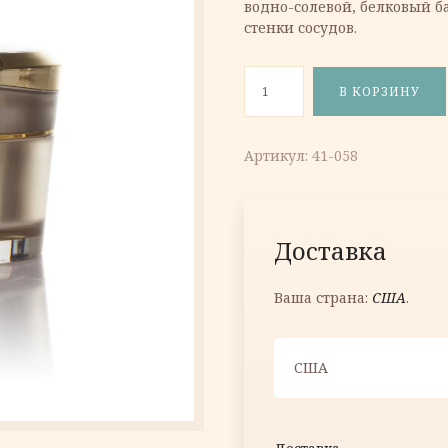
водно-солевой, белковый б
17.15 €.
стенки сосудов.
Количество товара Восста
В КОРЗИНУ
Артикул:
41-058
Доставка
Ваша страна:
США
.
США