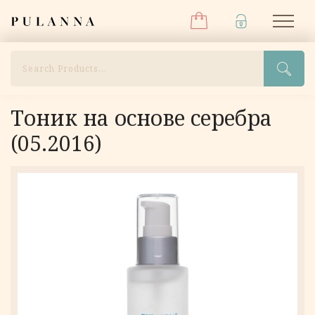
Меню
Перейти
Pulanna
М
к
содержимому
Поиск
Тоник на основе серебра
(05.2016)