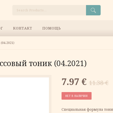
Поиск
ОГ
КОНТАКТ
ПОМОЩЬ
04.2021)
совый тоник (04.2021)
Первонач
Текущая
7.97
€
11.38
€
цена
цена:
НЕТ В НАЛИЧИИ
составлял
7.97 €.
Специальная формула тони