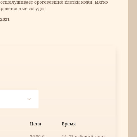
 отшелушивает ороговевшие клетки кожи, мягко
кровеносные сосуды.
2021
Цена
Время
36.00
€
14-21 рабочий день