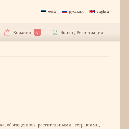
eesti
русский
english
0
Корзина
Войти / Регистрация
альная
а
ка, обогащенного растительными экстрактами,