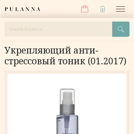
Меню
Перейти
Pulanna
М
к
содержимому
Поиск
Укрепляющий анти-
стрессовый тоник (01.2017)