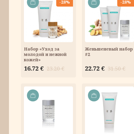
-28%
-28%
В
В
КОРЗИНУ
КОРЗИНУ
Набор «Уход за
Женьшеневый набор
молодой и нежной
#2
кожей»
Первоначальная
Текущая
Первоначальн
Текущая
16.72
€
22.72
€
23.20
€
31.50
€
цена
цена:
цена
цена:
составляла
16.72 €.
составляла
22.72 €.
23.20 €.
31.50 €.
В
В
КОРЗИНУ
КОРЗИНУ