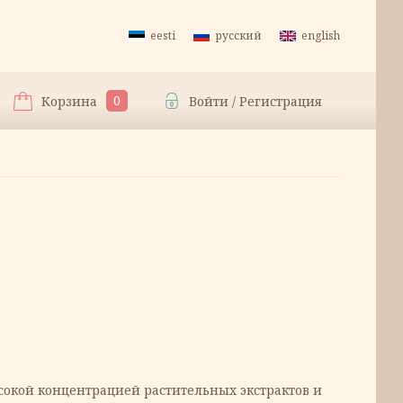
eesti
русский
english
0
Корзина
Войти / Регистрация
альная
а
сокой концентрацией растительных экстрактов и