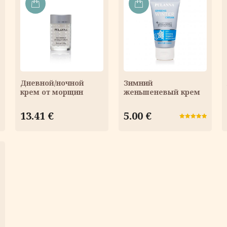
В
В
КОРЗИНУ
КОРЗИНУ
Дневной/ночной
Зимний
крем от морщин
женьшеневый крем
ая
13.41
€
5.00
€
Оценка
5.00
из 5