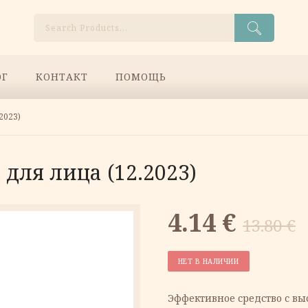
Поиск
ОГ
КОНТАКТ
ПОМОЩЬ
2023)
для лица (12.2023)
Первонач
Текущая
4.14
€
13.80
€
цена
цена:
НЕТ В НАЛИЧИИ
составлял
4.14 €.
Эффективное средство с вы