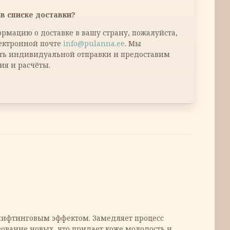
в списке доставки?
рмацию о доставке в вашу страну, пожалуйста,
лектронной почте
info@pulanna.ee
. Мы
ть индивидуальной отправки и предоставим
ия и расчёты.
 лифтинговым эффектом. Замедляет процесс
ование новых, что придает коже молодость и