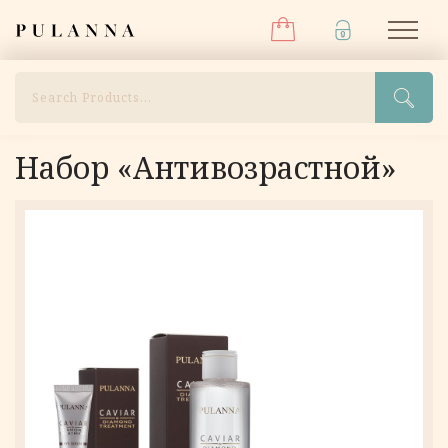
Меню
Перейти
Pulanna
М
к
содержимому
Поиск
Набор «Антивозрастной»