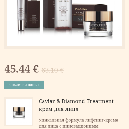
Первоначальная
Текущая
45.44
€
63.10
€
цена
цена:
В НАЛИЧИИ ЛИШЬ 1
составляла
45.44 €.
Caviar & Diamond Treatment
крем для лица
63.10 €.
Уникальная формула лифтинг-крема
для лица с инновационным