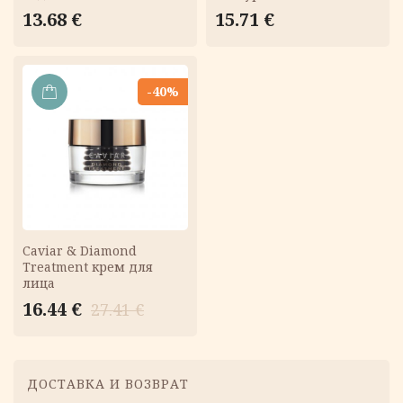
13.68
€
15.71
€
-40%
В
КОРЗИНУ
Caviar & Diamond
Treatment крем для
лица
Первоначальная
Текущая
16.44
€
27.41
€
цена
цена:
составляла
16.44 €.
27.41 €.
Меню
ДОСТАВКА И ВОЗВРАТ