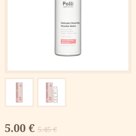
Первоначальная
Текущая
5.00
€
5.45
€