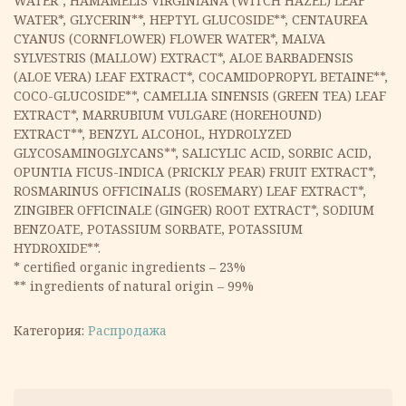
WATER*, HAMAMELIS VIRGINIANA (WITCH HAZEL) LEAF
WATER*, GLYCERIN**, HEPTYL GLUCOSIDE**, CENTAUREA
CYANUS (CORNFLOWER) FLOWER WATER*, MALVA
SYLVESTRIS (MALLOW) EXTRACT*, ALOE BARBADENSIS
(ALOE VERA) LEAF EXTRACT*, COCAMIDOPROPYL BETAINE**,
COCO-GLUCOSIDE**, CAMELLIA SINENSIS (GREEN TEA) LEAF
EXTRACT*, MARRUBIUM VULGARE (HOREHOUND)
EXTRACT**, BENZYL ALCOHOL, HYDROLYZED
GLYCOSAMINOGLYCANS**, SALICYLIC ACID, SORBIC ACID,
OPUNTIA FICUS-INDICA (PRICKLY PEAR) FRUIT EXTRACT*,
ROSMARINUS OFFICINALIS (ROSEMARY) LEAF EXTRACT*,
ZINGIBER OFFICINALE (GINGER) ROOT EXTRACT*, SODIUM
BENZOATE, POTASSIUM SORBATE, POTASSIUM
HYDROXIDE**.
* certified organic ingredients – 23%
** ingredients of natural origin – 99%
Категория:
Распродажа