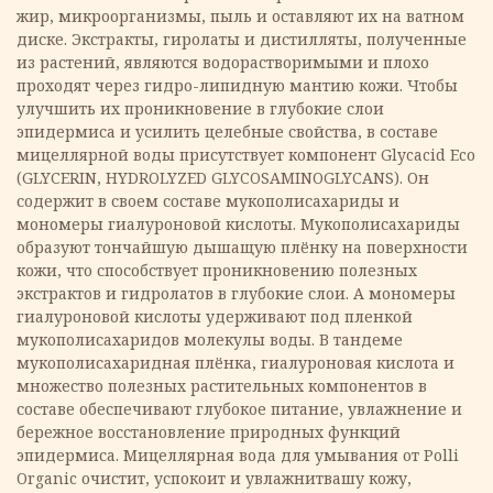
жир, микроорганизмы, пыль и оставляют их на ватном
диске. Экстракты, гиролаты и дистилляты, полученные
из растений, являются водорастворимыми и плохо
проходят через гидро-липидную мантию кожи. Чтобы
улучшить их проникновение в глубокие слои
эпидермиса и усилить целебные свойства, в составе
мицеллярной воды присутствует компонент Glycacid Eco
(GLYCERIN, HYDROLYZED GLYCOSAMINOGLYCANS). Он
содержит в своем составе мукополисахариды и
мономеры гиалуроновой кислоты. Мукополисахариды
образуют тончайшую дышащую плёнку на поверхности
кожи, что способствует проникновению полезных
экстрактов и гидролатов в глубокие слои. А мономеры
гиалуроновой кислоты удерживают под пленкой
мукополисахаридов молекулы воды. В тандеме
мукополисахаридная плёнка, гиалуроновая кислота и
множество полезных растительных компонентов в
составе обеспечивают глубокое питание, увлажнение и
бережное восстановление природных функций
эпидермиса. Мицеллярная вода для умывания от Polli
Organic очистит, успокоит и увлажнитвашу кожу,