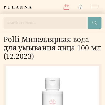
Меню
Перейти
Pulanna
М
к
содержимому
Поиск
Polli Мицеллярная вода
для умывания лица 100 мл
(12.2023)