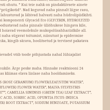
esti ohutu. * Kui teie nahk on pindaktiivsete ainete
“prügikotid”. Nad koguvad naha pinnalt liigse rasu,
 lahustuvad ja läbivad halvasti naha hüdrolipiidkihti.
esi komponenti Glycacid Eco (GLYCERIN, HYDROLYZED
dustavad naha pinnale üliõhukese hingava kile,
d hoiavad veemolekule mukopolüsahhariidkile all.
aha sügavat toitumist, niisutust ja epidermise
a, kingib särava, hoolitsetud ja tervisest pakatava
äevadel võib toode põhjustada nahal lühiajalist
rnukile. Ärge peske maha. Hinnake reaktsiooni 24
das kliimas elava linlase naha hooldamiseks.
S (ROSE GERANIUM) FLOWER/LEAF/STEM WATER*,
NFLOWER) FLOWER WATER*, MALVA SYLVESTRIS
*, CAMELLIA SINENSIS (GREEN TEA) LEAF EXTRACT*,
ACID, SORBIC ACID, OPUNTIA FICUS-INDICA
NGER) ROOT EXTRACT*, SODIUM BENZOATE, POTASSIUM