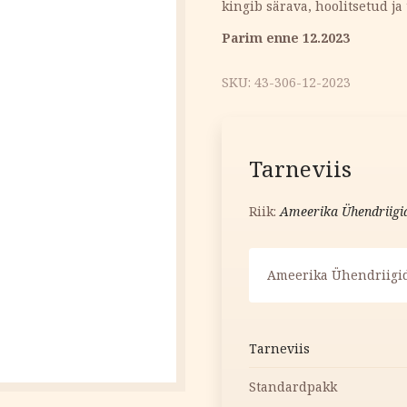
kingib särava, hoolitsetud ja
5.45 €.
5.00 €.
Parim enne 12.2023
SKU:
43-306-12-2023
Tarneviis
Riik:
Ameerika Ühendriigi
Ameerika Ühendriigid
Tarneviis
Standardpakk