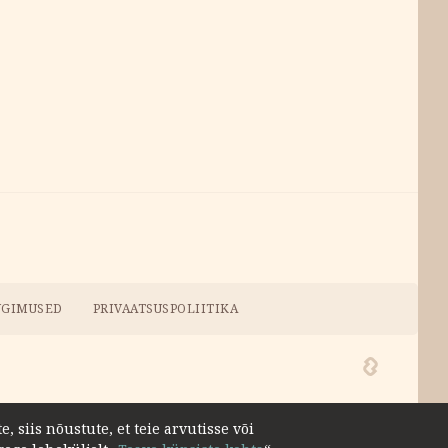
NGIMUSED
PRIVAATSUSPOLIITIKA
 siis nõustute, et teie arvutisse või