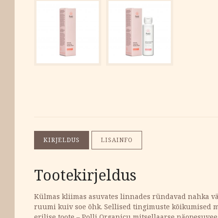
KIRJELDUS
LISAINFO
Tootekirjeldus
Külmas kliimas asuvates linnades ründavad nahka väi
ruumi kuiv soe õhk. Sellised tingimuste kõikumised mõ
erilise toote – Polli Organicu mitsellaarse näopesuv