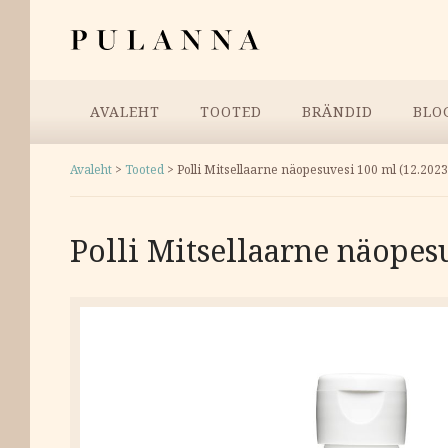
Liigu
Pulanna
sisu
juurde
Menüü
AVALEHT
TOOTED
BRÄNDID
BLO
Avaleht
>
Tooted
>
Polli Mitsellaarne näopesuvesi 100 ml (12.2023
Polli Mitsellaarne näopes