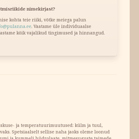
atmisriikide nimekirjast?
tmise kohta teie riiki, võtke meiega palun
fo@pulanna.ee
. Vaatame üle individuaalse
dastame kõik vajalikud tingimused ja hinnangud.
skuse- ja temperatuurimuutused: külm ja tuul,
aks. Spetsiaalselt sellise naha jaoks oleme loonud
aaniumi ja kummeli hüdrolaate, mitmesuguste taimede