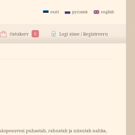
eesti
русский
english
0
Ostukorv
Logi sisse / Registreeru
näopesuvesi puhastab, rahustab ja niisutab nahka,