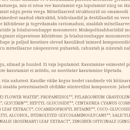
hastusega, mis ei nõua vee kasutamist ega loputamist ning on täi
amist nägu pesta veega. Mitsellaarsed struktuurid on omamoodi 
aimedest saadud ekstraktid, hüdrolaadid ja destillaadid on vees
 kihtidesse ja tugevdamaks raviomadusi, sisaldab mitsellaarv
iide ja hüaluroonhappe monomeere. Mukopolüsahhariidid moo
tungimist sügavatesse kihtidesse. Ja hüaluroonhappe monomeeri
pe ja paljud koostises olevad kasulikud taimsed komponendid n
icu mitsellaarne näopesuvesi puhastab, rahustab ja niisutab nahk
, silmad ja huuled. Ei vaja loputamist. Kasutamise esimestel p
toote kasutamist ei möödu, on soovitatav kasutamine lõpetada.
äbi viia nahatest. Kandke väike kogus toodet randmele või küüna
i sisalda potentsiaalselt ohtlikke sünteetilisi komponente. Jahe
LE) FLOWER WATER*, PROPANEDIOL**, PELARGONIUM GRAVEOLEN
, GLYCERIN**, HEPTYL GLUCOSIDE**, CENTAUREA CYANUS (COR
 LEAF EXTRACT*, COCAMIDOPROPYL BETAINE**, COCO-GLUCOSIDE*
YL ALCOHOL, HYDROLYZED GLYCOSAMINOGLYCANS**, SALICYLIC 
INALIS (ROSEMARY) LEAF EXTRACT*, ZINGIBER OFFICINALE (GI