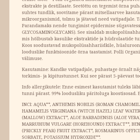
ekstrakte ja destillaate. Seetõttu on tegemist õrna pu
suhtes tundlik, soovitame pärast mitsellaarvee kasut
mikroorganismid, tolmu ja jätavad need vatipadjale. T
Parandamaks nende tungimist epidermise sügavatesse
GLYCOSAMINOGLYCANS). See sisaldab mukopolüsahhar
mis hõlbustab kasulike ekstraktide ja hüdrolaatide 
Koos soodustavad mukopolüsahhariidkile, hüaluroonha
looduslike funktsioonide õrna taastamist. Polli Organ
välimuse.
Kasutamine: Kandke vatipadjale, puhastage õrnalt nägu
torkimis- ja kipitustunnet. Kui see pärast 5-päevast 
Info allergikutele: Enne esimest kasutamist tuleks l
tunni pärast. 99% loodusliku päritoluga koostisosad. E
INCI: AQUA**, ANTHEMIS NOBILIS (ROMAN CHAMOMI
HAMAMELIS VIRGINIANA (WITCH HAZEL) LEAF WATER*
(MALLOW) EXTRACT*, ALOE BARBADENSIS (ALOE VERA)
MARRUBIUM VULGARE (HOREHOUND) EXTRACT**, BENZ
(PRICKLY PEAR) FRUIT EXTRACT*, ROSMARINUS OFFIC
SORBATE, POTASSIUM HYDROXIDE**.