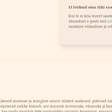
Ei leidnud oma riiki sa
Kui te ei leia teavet saa
ühendust e-posti teel
in
saatmise võimaluse ja e
kesed mustuse ja mürgiste ainete tahked osakesed, pidevad nii
jutavad nahka tõsiselt, see muutub ärrituvaks, väsinuks ja kuiv
ee. See toode sisaldab 99% looduslikku päritolu koostisosi: ger