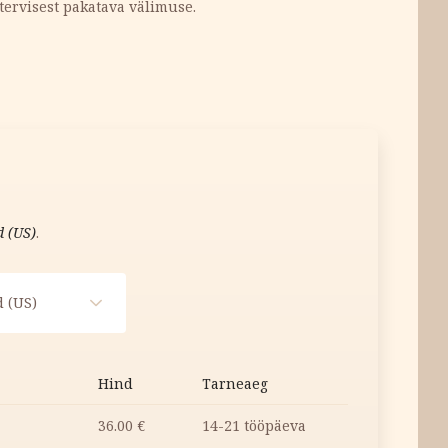
 tervisest pakatava välimuse.
d (US)
.
 (US)
Hind
Tarneaeg
36.00
€
14-21 tööpäeva