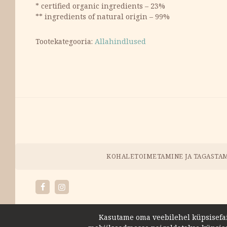
* certified organic ingredients – 23%
** ingredients of natural origin – 99%
Tootekategooria:
Allahindlused
Maksevõimalused
Menüü
KOHALETOIMETAMINE JA TAGASTA
Facebook
Instagram
Kasutame oma veebilehel küpsisefaile