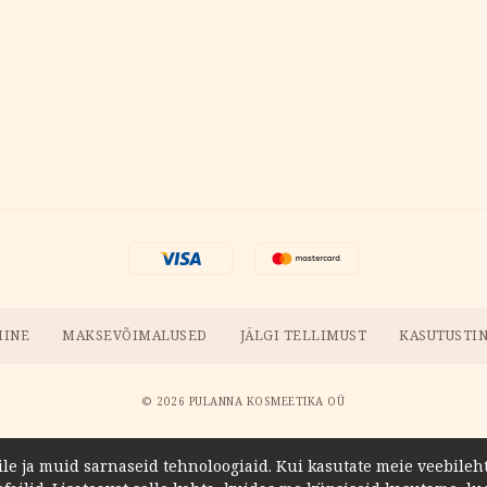
MINE
MAKSEVÕIMALUSED
JÄLGI TELLIMUST
KASUTUSTI
© 2026 PULANNA KOSMEETIKA OÜ
 ja muid sarnaseid tehnoloogiaid. Kui kasutate meie veebilehte,