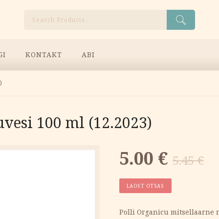
Otsi
GI
KONTAKT
ABI
)
uvesi 100 ml (12.2023)
Algne
Current
5.00
€
5.45
€
hind
price
LAOST OTSAS
oli:
is:
Polli Organicu mitsellaarne 