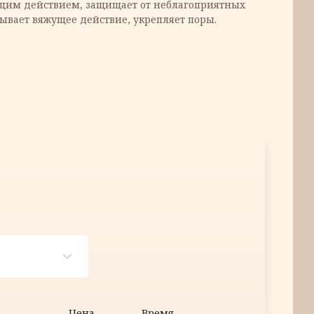
щим действием, защищает от неблагоприятных
ывает вяжущее действие, укрепляет поры.
отой тоник для лица
Цена
Время