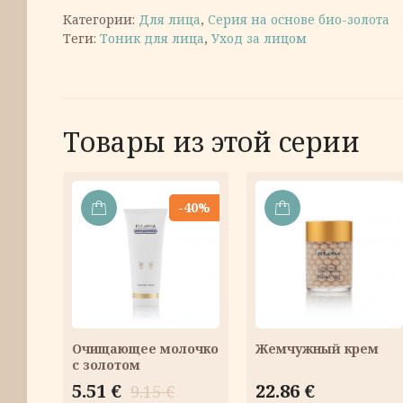
Категории:
Для лица
,
Серия на основе био-золота
Теги:
Тоник для лица
,
Уход за лицом
Товары из этой серии
-40%
В
В
КОРЗИНУ
КОРЗИНУ
Очищающее молочко
Жемчужный крем
с золотом
Первоначальная
Текущая
5.51
€
22.86
€
9.15
€