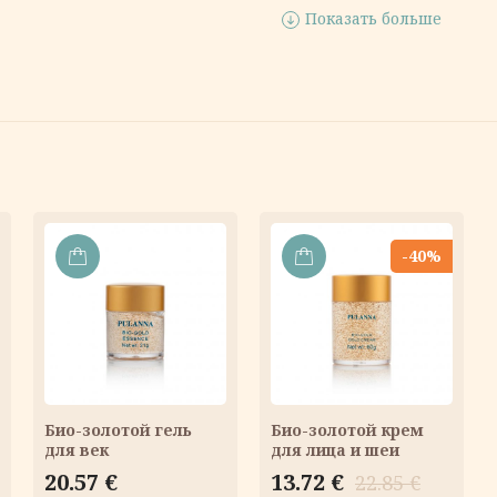
Показать больше
-40%
В
В
КОРЗИНУ
КОРЗИНУ
Био-золотой гель
Био-золотой крем
для век
для лица и шеи
Первоначальная
Текущая
20.57
€
13.72
€
22.85
€