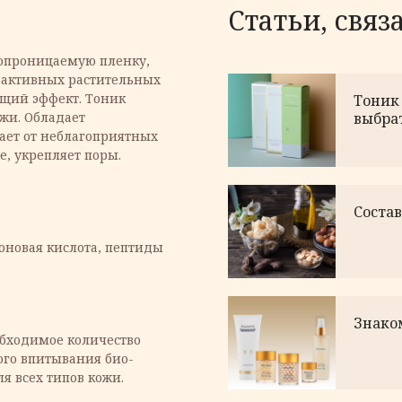
Статьи, связ
азопроницаемую пленку,
 активных растительных
щий эффект. Тоник
Тоник 
ожи. Обладает
выбра
ет от неблагоприятных
, укрепляет поры.
Соста
оновая кислота, пептиды
Знаком
бходимое количество
ого впитывания био-
ля всех типов кожи.