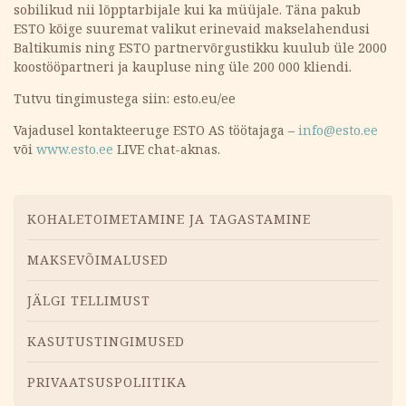
sobilikud nii lõpptarbijale kui ka müüjale. Täna pakub
ESTO kõige suuremat valikut erinevaid makselahendusi
Baltikumis ning ESTO partnervõrgustikku kuulub üle 2000
koostööpartneri ja kaupluse ning üle 200 000 kliendi.
Tutvu tingimustega siin: esto.eu/ee
Vajadusel kontakteeruge ESTO AS töötajaga –
info@esto.ee
või
www.esto.ee
LIVE chat-aknas.
Menüü
KOHALETOIMETAMINE JA TAGASTAMINE
MAKSEVÕIMALUSED
JÄLGI TELLIMUST
KASUTUSTINGIMUSED
PRIVAATSUSPOLIITIKA