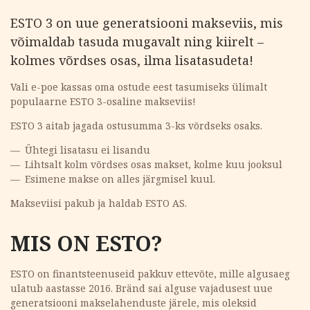
ESTO 3 on uue generatsiooni makseviis, mis
võimaldab tasuda mugavalt ning kiirelt –
kolmes võrdses osas, ilma lisatasudeta!
Vali e-poe kassas oma ostude eest tasumiseks ülimalt
populaarne ESTO 3-osaline makseviis!
ESTO 3 aitab jagada ostusumma 3-ks võrdseks osaks.
Ühtegi lisatasu ei lisandu
Lihtsalt kolm võrdses osas makset, kolme kuu jooksul
Esimene makse on alles järgmisel kuul.
Makseviisi pakub ja haldab ESTO AS.
MIS ON ESTO?
ESTO on finantsteenuseid pakkuv ettevõte, mille algusaeg
ulatub aastasse 2016. Bränd sai alguse vajadusest uue
generatsiooni makselahenduste järele, mis oleksid