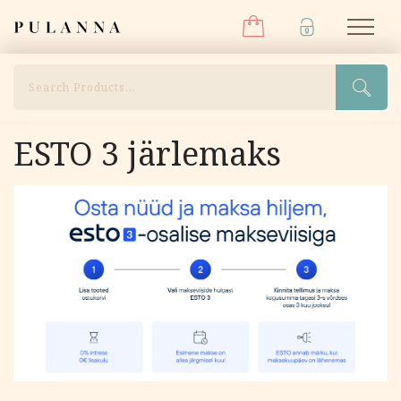
Menüü
Liigu
Pulanna
M
sisu
juurde
Otsi
ESTO 3 järlemaks