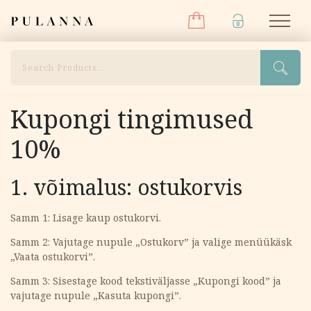
Menüü
Liigu
Pulanna
M
sisu
juurde
Otsi
Kupongi tingimused
10%
1. võimalus: ostukorvis
Samm 1: Lisage kaup ostukorvi.
Samm 2: Vajutage nupule „Ostukorv” ja valige menüükäsk
„Vaata ostukorvi”.
Samm 3: Sisestage kood tekstiväljasse „Kupongi kood” ja
vajutage nupule „Kasuta kupongi”.