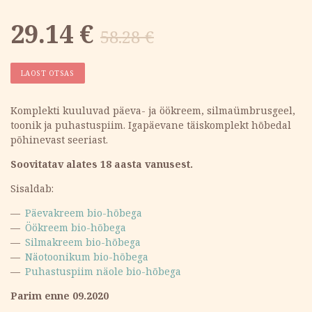
Algne
Current
29.14
€
58.28
€
hind
price
LAOST OTSAS
oli:
is:
Komplekti kuuluvad päeva- ja öökreem, silmaümbrusgeel,
toonik ja puhastuspiim. Igapäevane täiskomplekt hõbedal
58.28 €.
29.14 €.
põhinevast seeriast.
Soovitatav alates 18 aasta vanusest.
Sisaldab:
Päevakreem bio-hõbega
Öökreem bio-hõbega
Silmakreem bio-hõbega
Näotoonikum bio-hõbega
Puhastuspiim näole bio-hõbega
Parim enne 09.2020