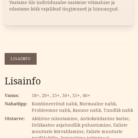
Vaatame üle individuaalse saatmise võimaluse ja
edastame kõik vajalikud tingimused ja hinnangud.
LISAINFO
Lisainfo
Vanus
18+, 20+, 25+, 30+, 35+, 40+
Nahatüpp
Kombineeritud nahk, Normaalne nahk,
Probleemne nahk, Rasune nahk, Tundlik nahk
Otstarve
Aktiivne niisutamine, Antioksüdantne kaitse,
Delikaatne asjatundlik puhastumine, Ealiste
muutuste kõrvaldamine, Ealiste muutuste
profülaktika, Intensiivne toitmine ja