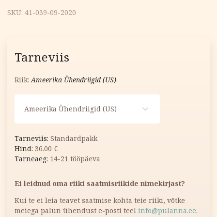
SKU:
41-039-09-2020
Tarneviis
Riik:
Ameerika Ühendriigid (US)
.
Ameerika Ühendriigid (US)
Standardpakk
36.00
€
14-21 tööpäeva
Ei leidnud oma riiki saatmisriikide nimekirjast?
Kui te ei leia teavet saatmise kohta teie riiki, võtke
meiega palun ühendust e-posti teel
info@pulanna.ee
.