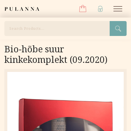
Menüü
Liigu
Pulanna
M
sisu
juurde
Otsi
Bio-hõbe suur
kinkekomplekt (09.2020)