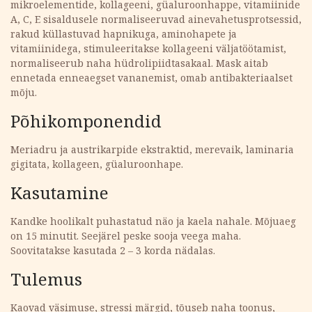
mikroelementide, kollageeni, güaluroonhappe, vitamiinide
A, C, E sisaldusele normaliseeruvad ainevahetusprotsessid,
rakud küllastuvad hapnikuga, aminohapete ja
vitamiinidega, stimuleeritakse kollageeni väljatöötamist,
normaliseerub naha hüdrolipiidtasakaal. Mask aitab
ennetada enneaegset vananemist, omab antibakteriaalset
mõju.
Põhikomponendid
Meriadru ja austrikarpide ekstraktid, merevaik, laminaria
gigitata, kollageen, güaluroonhape.
Kasutamine
Kandke hoolikalt puhastatud näo ja kaela nahale. Mõjuaeg
on 15 minutit. Seejärel peske sooja veega maha.
Soovitatakse kasutada 2 – 3 korda nädalas.
Tulemus
Kaovad väsimuse, stressi märgid, tõuseb naha toonus,