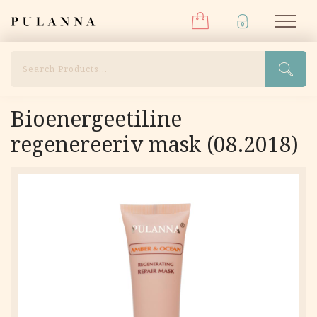
Menüü
Liigu
Pulanna
M
sisu
juurde
Otsi
Bioenergeetiline
regenereeriv mask (08.2018)