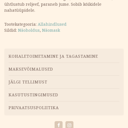
ühtlustub reljeef, paraneb jume. Sobib kõikidele
nahatüüpidele.
Tootekategooria:
Allahindlused
Sildid:
Näoholdus
,
Näomask
Menüü
KOHALETOIMETAMINE JA TAGASTAMINE
MAKSEVÕIMALUSED
JÄLGI TELLIMUST
KASUTUSTINGIMUSED
PRIVAATSUSPOLIITIKA