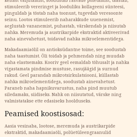
kehast väljutamist, soodustab rasvade põletamist, taastab,
stimuleerib vereringet ja looduliku kollageeni sünteesi,
pinguldab ja tõstab naha toonust, tugevdab veresoonte
seinu. Lootos stimuleerib naharakkude uuenemist,
aeglustab vananemist, puhastab, värskendab ja niisutab
nahka. Meremuda ja austrikarpide ekstraktid aktiveerivad
naha ainevahetust, toidavad nahka mikroelementidega.
Makadaamiaõlil on antioksüdantne toime, see soodustab
naha taastumist. Õli toidab ja pehmendab ning muudab
naha elastsemaks. Kooriv geel eemaldab tõhusalt ja nahka
vigastamata pindmise mustuse, rasujäägid ja surnud
rakud. Geel parandab mikrotsirkulatsiooni, küllastab
nahka mikroelementidega, soodustab ainevahetust.
Paraneb naha hapnikuvarustus, naha pind muutub
siledamaks, siidiseks. Nahk on niisutatud, värske ning
valmistatakse ette edasiseks hoolduseks.
Peamised koostisosad:
Aasia vesinaba, lootose, meremuda ja austrikarpide
ekstraktid, makadaamiaõli, polüetüleengraanulid