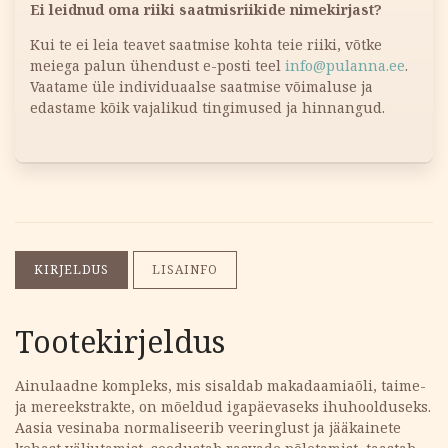
Ei leidnud oma riiki saatmisriikide nimekirjast?
Kui te ei leia teavet saatmise kohta teie riiki, võtke
meiega palun ühendust e-posti teel
info@pulanna.ee
.
Vaatame üle individuaalse saatmise võimaluse ja
edastame kõik vajalikud tingimused ja hinnangud.
KIRJELDUS
LISAINFO
Tootekirjeldus
Ainulaadne kompleks, mis sisaldab makadaamiaõli, taime-
ja mereekstrakte, on mõeldud igapäevaseks ihuhoolduseks.
Aasia vesinaba normaliseerib veeringlust ja jääkainete