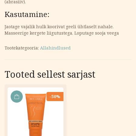
(abrasiiv).
Kasutamine:
Jaotage vajalik hulk koorivat geeli ühtlaselt nahale.
Masseerige kergete liigutustega. Loputage sooja veega
Tootekategooria:
Allahindlused
Tooted sellest sarjast
-50%
LISA
KORVI