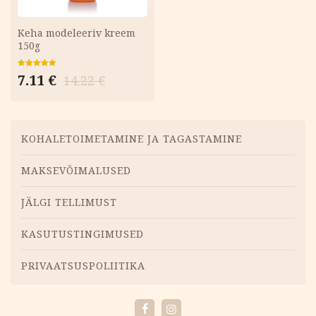
Keha modeleeriv kreem
150g
Algne
Current
Hinnanguga
7.11
€
14.22
€
5.00
/ 5
hind
price
oli:
is:
14.22 €.
7.11 €.
Menüü
KOHALETOIMETAMINE JA TAGASTAMINE
MAKSEVÕIMALUSED
JÄLGI TELLIMUST
KASUTUSTINGIMUSED
PRIVAATSUSPOLIITIKA