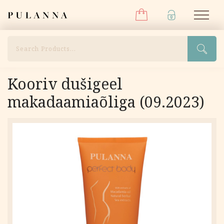
Menüü
Liigu
Pulanna
M
sisu
juurde
Otsi
Kooriv dušigeel
makadaamiaõliga (09.2023)