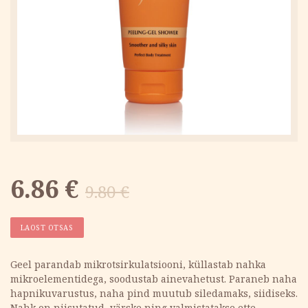
Algne
Current
6.86
€
9.80
€
hind
price
LAOST OTSAS
oli:
is:
Geel parandab mikrotsirkulatsiooni, küllastab nahka
mikroelementidega, soodustab ainevahetust. Paraneb naha
9.80 €.
6.86 €.
hapnikuvarustus, naha pind muutub siledamaks, siidiseks.
Nahk on niisutatud, värske ning valmistatakse ette