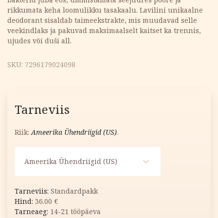
rikkumata keha loomulikku tasakaalu. Lavilini unikaalne
deodorant sisaldab taimeekstrakte, mis muudavad selle
veekindlaks ja pakuvad maksimaalselt kaitset ka trennis,
ujudes või duši all.
SKU:
7296179024098
Tarneviis
Riik:
Ameerika Ühendriigid (US)
.
Ameerika Ühendriigid (US)
Standardpakk
36.00
€
14-21 tööpäeva