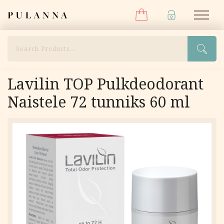
Menüü
Liigu
Pulanna
M
sisu
juurde
Otsi
Lavilin TOP Pulkdeodorant
Naistele 72 tunniks 60 ml