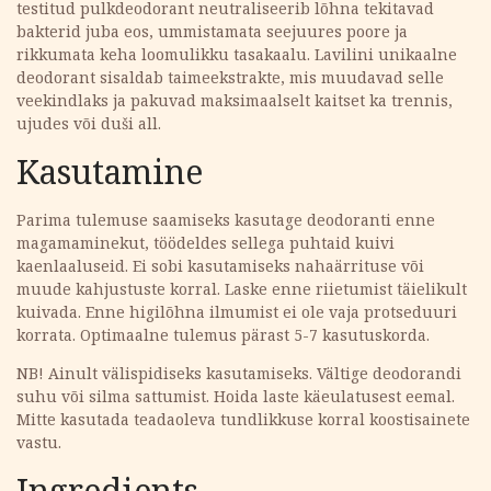
testitud pulkdeodorant neutraliseerib lõhna tekitavad
bakterid juba eos, ummistamata seejuures poore ja
rikkumata keha loomulikku tasakaalu. Lavilini unikaalne
deodorant sisaldab taimeekstrakte, mis muudavad selle
veekindlaks ja pakuvad maksimaalselt kaitset ka trennis,
ujudes või duši all.
Kasutamine
Parima tulemuse saamiseks kasutage deodoranti enne
magamaminekut, töödeldes sellega puhtaid kuivi
kaenlaaluseid. Ei sobi kasutamiseks nahaärrituse või
muude kahjustuste korral. Laske enne riietumist täielikult
kuivada. Enne higilõhna ilmumist ei ole vaja protseduuri
korrata. Optimaalne tulemus pärast 5-7 kasutuskorda.
NB! Ainult välispidiseks kasutamiseks. Vältige deodorandi
suhu või silma sattumist. Hoida laste käeulatusest eemal.
Mitte kasutada teadaoleva tundlikkuse korral koostisainete
vastu.
Ingredients