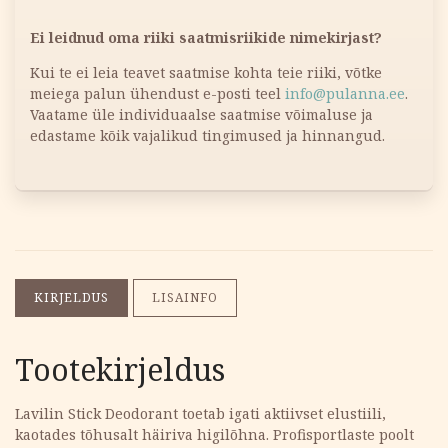
Ei leidnud oma riiki saatmisriikide nimekirjast?
Kui te ei leia teavet saatmise kohta teie riiki, võtke
meiega palun ühendust e-posti teel
info@pulanna.ee
.
Vaatame üle individuaalse saatmise võimaluse ja
edastame kõik vajalikud tingimused ja hinnangud.
KIRJELDUS
LISAINFO
Tootekirjeldus
Lavilin Stick Deodorant toetab igati aktiivset elustiili,
kaotades tõhusalt häiriva higilõhna. Profisportlaste poolt