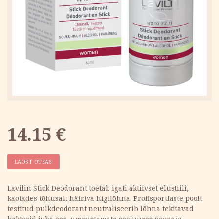
14.15
€
LAOST OTSAS
Lavilin Stick Deodorant toetab igati aktiivset elustiili,
kaotades tõhusalt häiriva higilõhna. Profisportlaste poolt
testitud pulkdeodorant neutraliseerib lõhna tekitavad
bakterid juba eos, ummistamata seejuures poore ja