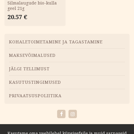
Silmalaugude bio-kulla
geel 21g
20.57
€
Menüü
KOHALETOIMETAMINE JA TAGASTAMINE
MAKSEVÕIMALUSED
JÄLGI TELLIMUST
KASUTUSTINGIMUSED
PRIVAATSUSPOLIITIKA
Facebook
Instagram
Kasutame oma veebilehel küpsisefaile ja muid sarnaseid