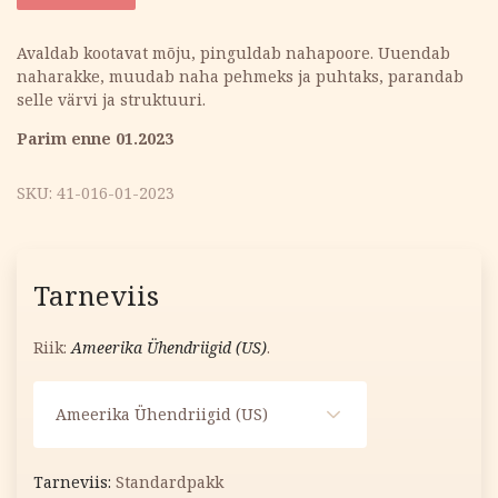
oli:
is:
Avaldab kootavat mõju, pinguldab nahapoore. Uuendab
naharakke, muudab naha pehmeks ja puhtaks, parandab
15.70 €.
12.56 €.
selle värvi ja struktuuri.
Parim enne 01.2023
SKU:
41-016-01-2023
Tarneviis
Riik:
Ameerika Ühendriigid (US)
.
Ameerika Ühendriigid (US)
Standardpakk