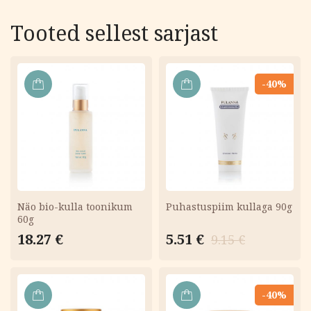
Tooted sellest sarjast
-40%
LISA
LISA
KORVI
KORVI
Näo bio-kulla toonikum
Puhastuspiim kullaga 90g
60g
Algne
Current
18.27
€
5.51
€
9.15
€
hind
price
oli:
is:
9.15 €.
5.51 €.
-40%
LISA
LISA