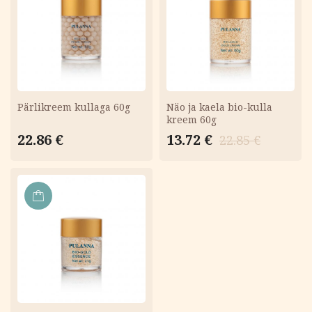
KORVI
KORVI
Pärlikreem kullaga 60g
Näo ja kaela bio-kulla
kreem 60g
Algne
Current
22.86
€
13.72
€
22.85
€
hind
price
oli:
is:
22.85 €.
13.72 €.
LISA
KORVI