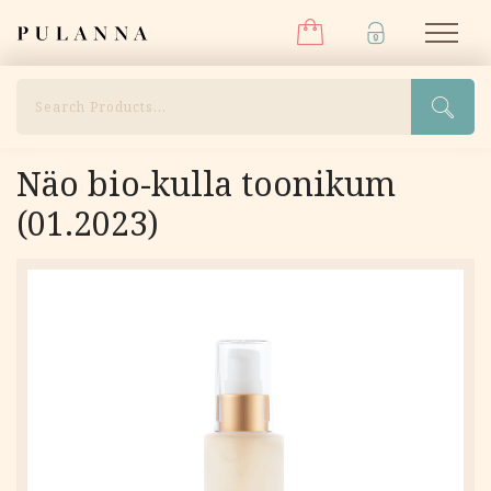
Menüü
Liigu
Pulanna
M
sisu
juurde
Otsi
Näo bio-kulla toonikum
(01.2023)