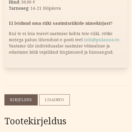
36.00
€
14-21 tööpäeva
Ei leidnud oma riiki saatmisriikide nimekirjast?
Kui te ei leia teavet saatmise kohta teie riiki, võtke
meiega palun ühendust e-posti teel
info@pulanna.ee
.
Vaatame üle individuaalse saatmise võimaluse ja
edastame kõik vajalikud tingimused ja hinnangud.
KIRJELDUS
LISAINFO
Tootekirjeldus