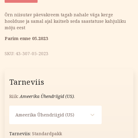
oli:
is:
Õrn niisutav päevakreem tagab nahale väga kerge
hoolduse ja samal ajal kaitseb seda saastatuse kahjuliku
11.20 €.
3.00 €.
mõju eest
Parim enne 05.2023
SKU:
43-307-05-2023
Tarneviis
Riik:
Ameerika Ühendriigid (US)
.
Ameerika Ühendriigid (US)
Standardpakk