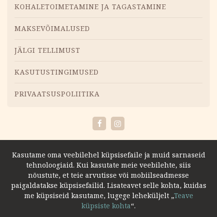
Menüü
KOHALETOIMETAMINE JA TAGASTAMINE
MAKSEVÕIMALUSED
JÄLGI TELLIMUST
KASUTUSTINGIMUSED
PRIVAATSUSPOLIITIKA
Facebook
Instagram
Kasutame oma veebilehel küpsisefaile ja muid sarnaseid
tehnoloogiaid. Kui kasutate meie veebilehte, siis
nõustute, et teie arvutisse või mobiilseadmesse
paigaldatakse küpsisefailid. Lisateavet selle kohta, kuidas
me küpsiseid kasutame, lugege leheküljelt „
Teave
küpsiste kohta
“.