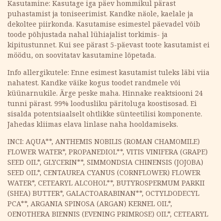
Kasutamine: Kasutage iga päev hommikul pärast
puhastamist ja toniseerimist. Kandke näole, kaelale ja
dekoltee piirkonda. Kasutamise esimestel päevadel võib
toode põhjustada nahal lühiajalist torkimis- ja
kipitustunnet. Kui see pärast 5-päevast toote kasutamist ei
möödu, on soovitatav kasutamine lõpetada.
Info allergikutele: Enne esimest kasutamist tuleks läbi viia
nahatest. Kandke väike kogus toodet randmele või
küünarnukile. Ärge peske maha. Hinnake reaktsiooni 24
tunni pärast. 99% loodusliku päritoluga koostisosad. Ei
sisalda potentsiaalselt ohtlikke sünteetilisi komponente.
Jahedas kliimas elava linlase naha hooldamiseks.
INCI: AQUA**, ANTHEMIS NOBILIS (ROMAN CHAMOMILE)
FLOWER WATER*, PROPANEDIOL**, VITIS VINIFERA (GRAPE)
SEED OIL*, GLYCERIN**, SIMMONDSIA CHINENSIS (JOJOBA)
SEED OIL*, CENTAUREA CYANUS (CORNFLOWER) FLOWER
WATER*, CETEARYL ALCOHOL**, BUTYROSPERMUM PARKII
(SHEA) BUTTER*, GALACTOARABINAN**, OCTYLDODECYL
PCA**, ARGANIA SPINOSA (ARGAN) KERNEL OIL*,
OENOTHERA BIENNIS (EVENING PRIMROSE) OIL*, CETEARYL