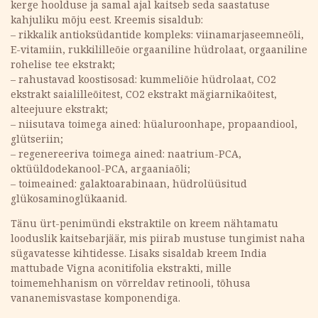
kerge hoolduse ja samal ajal kaitseb seda saastatuse
kahjuliku mõju eest. Kreemis sisaldub:
– rikkalik antioksüdantide kompleks: viinamarjaseemneõli,
E-vitamiin, rukkililleõie orgaaniline hüdrolaat, orgaaniline
rohelise tee ekstrakt;
– rahustavad koostisosad: kummeliõie hüdrolaat, CO2
ekstrakt saialilleõitest, CO2 ekstrakt mägiarnikaõitest,
alteejuure ekstrakt;
– niisutava toimega ained: hüaluroonhape, propaandiool,
glütseriin;
– regenereeriva toimega ained: naatrium-PCA,
oktüüldodekanool-PCA, argaaniaõli;
– toimeained: galaktoarabinaan, hüdrolüüsitud
glükosaminoglükaanid.
Tänu ürt-penimündi ekstraktile on kreem nähtamatu
looduslik kaitsebarjäär, mis piirab mustuse tungimist naha
sügavatesse kihtidesse. Lisaks sisaldab kreem India
mattubade Vigna aconitifolia ekstrakti, mille
toimemehhanism on võrreldav retinooli, tõhusa
vananemisvastase komponendiga.