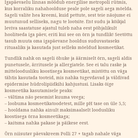
Igapäevaelu linnas möödub energilise metropoli rütmis,
kus korraliku nahahoolduse peale pole sageli aega mõelda.
Sageli valite hea kreemi, kuid pettute, sest teie näojume ei
muutunud selliseks, nagu te lootsite. Ent sudu ja kõikjal
leviva saastatuse ajastul tuleb naha eest põhjalikult
hoolitseda iga päev, eriti kui see on õrn ja tundlik! Seetõttu
tasub muuta oma igapäevane hooldus suduvastaseks
rituaaliks ja kasutada just selleks mõeldud kosmeetikat.
Tundlik nahk on sageli õhuke ja äärmiselt õrn, sageli aldis
punetusele, ärritusele ja allergiatele. See ei talu raske ja
mitteloodusliku koostisega kosmeetikat, mistõttu on väga
tähtis kasutada tooteid, mis nahka tugevdavad ja väldivad
epidermise hüdrolipiidkihi kahjustusi. Lisaks õige
kosmeetika kasutamisele peaks:
– vältima näo pesemist kuuma veega;
– loobuma kosmeetikatoodetest, mille рH tase on üle 5,5;
– hooldama nahka ainult maksimaalselt loodusliku
koostisega õrna kosmeetikaga;
– kaitsma nahka pakase ja päikese eest.
Õrn niisutav päevakreem Polli 27 + tagab nahale väga