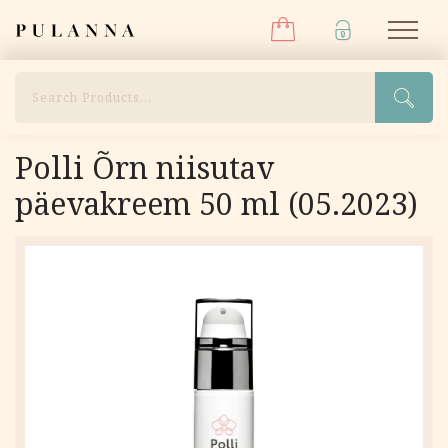
Menüü
Liigu
Pulanna
M
sisu
juurde
Otsi
Polli Õrn niisutav
päevakreem 50 ml (05.2023)