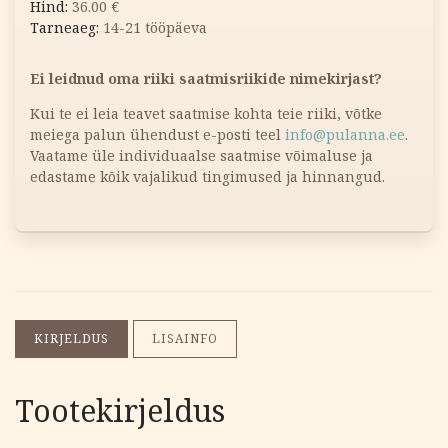
36.00
€
14-21 tööpäeva
Ei leidnud oma riiki saatmisriikide nimekirjast?
Kui te ei leia teavet saatmise kohta teie riiki, võtke
meiega palun ühendust e-posti teel
info@pulanna.ee
.
Vaatame üle individuaalse saatmise võimaluse ja
edastame kõik vajalikud tingimused ja hinnangud.
KIRJELDUS
LISAINFO
Tootekirjeldus