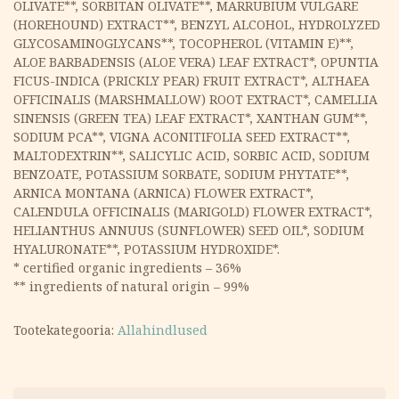
OLIVATE**, SORBITAN OLIVATE**, MARRUBIUM VULGARE
(HOREHOUND) EXTRACT**, BENZYL ALCOHOL, HYDROLYZED
GLYCOSAMINOGLYCANS**, TOCOPHEROL (VITAMIN E)**,
ALOE BARBADENSIS (ALOE VERA) LEAF EXTRACT*, OPUNTIA
FICUS-INDICA (PRICKLY PEAR) FRUIT EXTRACT*, ALTHAEA
OFFICINALIS (MARSHMALLOW) ROOT EXTRACT*, CAMELLIA
SINENSIS (GREEN TEA) LEAF EXTRACT*, XANTHAN GUM**,
SODIUM PCA**, VIGNA ACONITIFOLIA SEED EXTRACT**,
MALTODEXTRIN**, SALICYLIC ACID, SORBIC ACID, SODIUM
BENZOATE, POTASSIUM SORBATE, SODIUM PHYTATE**,
ARNICA MONTANA (ARNICA) FLOWER EXTRACT*,
CALENDULA OFFICINALIS (MARIGOLD) FLOWER EXTRACT*,
HELIANTHUS ANNUUS (SUNFLOWER) SEED OIL*, SODIUM
HYALURONATE**, POTASSIUM HYDROXIDE*.
* certified organic ingredients – 36%
** ingredients of natural origin – 99%
Tootekategooria:
Allahindlused