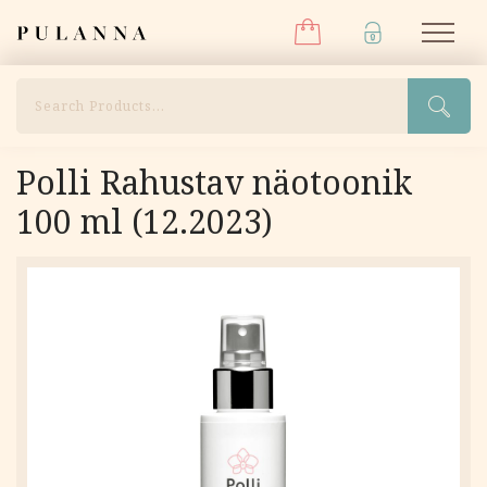
Menüü
Liigu
Pulanna
M
sisu
juurde
Otsi
Polli Rahustav näotoonik
100 ml (12.2023)