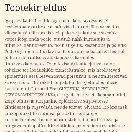
Tootekirjeldus
Iga päev kaitseb nahk kogu meie keha agressiivsete
keskkonnategurite eest: mürgised aurud, õhu saastatus,
väikseimad tolmuosakesed, pakane ja kuiv soe siseõhk.
Võttes löögi enda peale, muutub nahk kurnatuks ja
tuhmiks, dehüdreerub, tekib sügelus, kestendus ja põletik.
Polli Organicu rahustav näotoonik on spetsiaalselt loodud
naha erakorraliseks abistamiseks karmides
linnakeskkondades. Toonik sisaldab alteejuure, aaloe,
rohelise tee looduslikke taimeekstrakte, mis hoolitsevad
epidermise eest, leevendavad põletikku ja neutraliseerivad
stressi mõju. Ekstraktid on pakitud kõrgtehnoloogilisse
komponenti Glücacid Eco (GLYCERIN, HYDROLYZED
GLYCOSAMINOGLYCANS), et tagada aktiivsete komponentide
kõige tõhusam tungimine epidermise sügavatesse
kihtidesse ja tugevdada nende toimet. Glycacid Eco koosneb
mukopolüsahhariididest ja hüaluroonhappe
monomeeridest. Toonik moodustab naha peal kaitsva ja
hingava mukopolüsahhariididkile, mis hoiab ära niiskuse
kao ning hüaluroonimolekulid tagavad veemolekulide