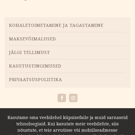
Menüü
KOHALETOIMETAMINE JA TAGASTAMINE
MAKSEVÕIMALUSED
JÄLGI TELLIMUST
KASUTUSTINGIMUSED
PRIVAATSUSPOLIITIKA
Facebook
Instagram
Kasutame oma veebilehel küpsisefaile ja muid sarnaseid
tehnoloogiaid. Kui kasutate meie veebilehte, siis
nõustute, et teie arvutisse või mobiilseadmesse