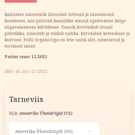
oli:
is:
Rahustav näotoonik ühendab toitvaid ja niisutavaid
koostisosi, mis juhivad kasulikke aineid epidermise kõige
9.30 €.
5.00 €.
sügavamatesse kihtidesse. Toonik leevendab õrnalt
põletikku, niisutab ja toidab nahka, kõrvaldab ketenduse ja
kuivuse. Polli Organicuga on teie nahk sile, niisutatud ja
tervisest särav.
Parim enne 12.2023
SKU:
43-305-12-2023
Tarneviis
Riik:
Ameerika Ühendriigid (US)
.
Ameerika Ühendriigid (US)