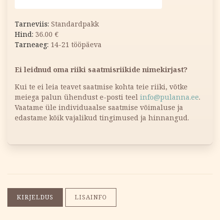
Standardpakk
36.00
€
14-21 tööpäeva
Ei leidnud oma riiki saatmisriikide nimekirjast?
Kui te ei leia teavet saatmise kohta teie riiki, võtke
meiega palun ühendust e-posti teel
info@pulanna.ee
.
Vaatame üle individuaalse saatmise võimaluse ja
edastame kõik vajalikud tingimused ja hinnangud.
KIRJELDUS
LISAINFO