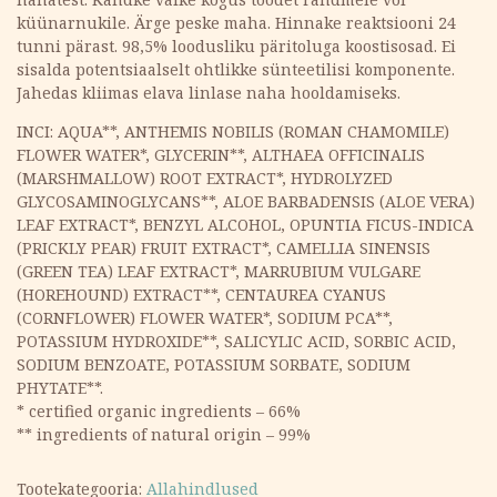
küünarnukile. Ärge peske maha. Hinnake reaktsiooni 24
tunni pärast. 98,5% loodusliku päritoluga koostisosad. Ei
sisalda potentsiaalselt ohtlikke sünteetilisi komponente.
Jahedas kliimas elava linlase naha hooldamiseks.
INCI: AQUA**, ANTHEMIS NOBILIS (ROMAN CHAMOMILE)
FLOWER WATER*, GLYCERIN**, ALTHAEA OFFICINALIS
(MARSHMALLOW) ROOT EXTRACT*, HYDROLYZED
GLYCOSAMINOGLYCANS**, ALOE BARBADENSIS (ALOE VERA)
LEAF EXTRACT*, BENZYL ALCOHOL, OPUNTIA FICUS-INDICA
(PRICKLY PEAR) FRUIT EXTRACT*, CAMELLIA SINENSIS
(GREEN TEA) LEAF EXTRACT*, MARRUBIUM VULGARE
(HOREHOUND) EXTRACT**, CENTAUREA CYANUS
(CORNFLOWER) FLOWER WATER*, SODIUM PCA**,
POTASSIUM HYDROXIDE**, SALICYLIC ACID, SORBIC ACID,
SODIUM BENZOATE, POTASSIUM SORBATE, SODIUM
PHYTATE**.
* certified organic ingredients – 66%
** ingredients of natural origin – 99%
Tootekategooria:
Allahindlused