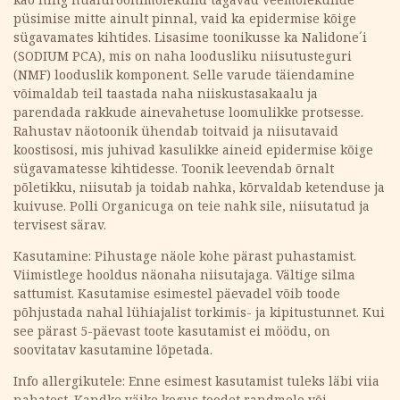
püsimise mitte ainult pinnal, vaid ka epidermise kõige
sügavamates kihtides. Lisasime toonikusse ka Nalidone´i
(SODIUM PCA), mis on naha loodusliku niisutusteguri
(NMF) looduslik komponent. Selle varude täiendamine
võimaldab teil taastada naha niiskustasakaalu ja
parendada rakkude ainevahetuse loomulikke protsesse.
Rahustav näotoonik ühendab toitvaid ja niisutavaid
koostisosi, mis juhivad kasulikke aineid epidermise kõige
sügavamatesse kihtidesse. Toonik leevendab õrnalt
põletikku, niisutab ja toidab nahka, kõrvaldab ketenduse ja
kuivuse. Polli Organicuga on teie nahk sile, niisutatud ja
tervisest särav.
Kasutamine: Pihustage näole kohe pärast puhastamist.
Viimistlege hooldus näonaha niisutajaga. Vältige silma
sattumist. Kasutamise esimestel päevadel võib toode
põhjustada nahal lühiajalist torkimis- ja kipitustunnet. Kui
see pärast 5-päevast toote kasutamist ei möödu, on
soovitatav kasutamine lõpetada.
Info allergikutele: Enne esimest kasutamist tuleks läbi viia
nahatest. Kandke väike kogus toodet randmele või