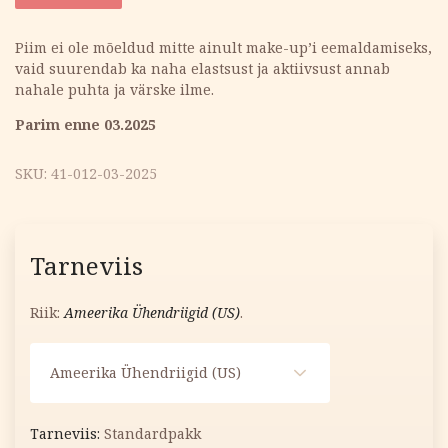
oli:
is:
Piim ei ole mõeldud mitte ainult make-up’i eemaldamiseks,
vaid suurendab ka naha elastsust ja aktiivsust annab
10.20 €.
4.08 €.
nahale puhta ja värske ilme.
Parim enne 03.2025
SKU:
41-012-03-2025
Tarneviis
Riik:
Ameerika Ühendriigid (US)
.
Ameerika Ühendriigid (US)
Standardpakk