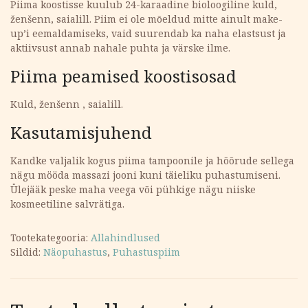
Piima koostisse kuulub 24-karaadine bioloogiline kuld,
ženšenn, saialill. Piim ei ole mõeldud mitte ainult make-
up’i eemaldamiseks, vaid suurendab ka naha elastsust ja
aktiivsust annab nahale puhta ja värske ilme.
Piima peamised koostisosad
Kuld, ženšenn , saialill.
Kasutamisjuhend
Kandke valjalik kogus piima tampoonile ja hõõrude sellega
nägu mööda massazi jooni kuni täieliku puhastumiseni.
Ülejääk peske maha veega või pühkige nägu niiske
kosmeetiline salvrätiga.
Tootekategooria:
Allahindlused
Sildid:
Näopuhastus
,
Puhastuspiim