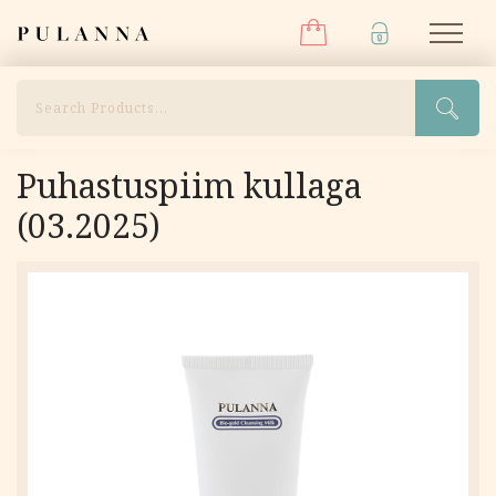
Menüü
Liigu
Pulanna
M
sisu
juurde
Otsi
Puhastuspiim kullaga
(03.2025)