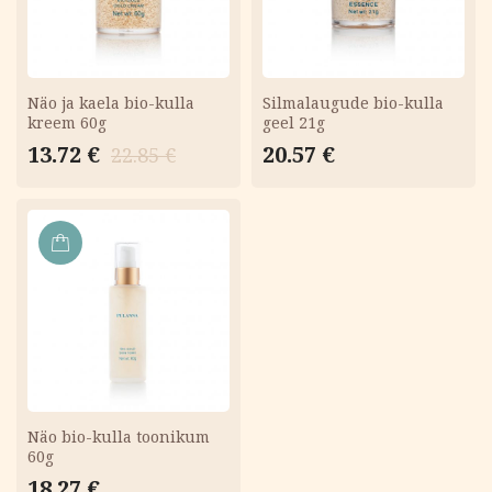
Näo ja kaela bio-kulla
Silmalaugude bio-kulla
kreem 60g
geel 21g
Algne
Current
13.72
€
20.57
€
22.85
€
hind
price
oli:
is:
22.85 €.
13.72 €.
LISA
KORVI
Näo bio-kulla toonikum
60g
18.27
€