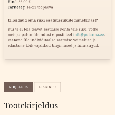
36.00
€
14-21 tööpäeva
Ei leidnud oma riiki saatmisriikide nimekirjast?
Kui te ei leia teavet saatmise kohta teie riiki, võtke
meiega palun ühendust e-posti teel
info@pulanna.ee
.
Vaatame üle individuaalse saatmise võimaluse ja
edastame kõik vajalikud tingimused ja hinnangud.
KIRJELDUS
LISAINFO
Tootekirjeldus