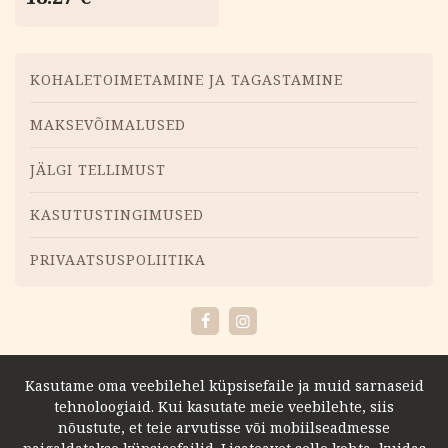
Menüü
KOHALETOIMETAMINE JA TAGASTAMINE
MAKSEVÕIMALUSED
JÄLGI TELLIMUST
KASUTUSTINGIMUSED
PRIVAATSUSPOLIITIKA
Facebook
Instagram
Kasutame oma veebilehel küpsisefaile ja muid sarnaseid
tehnoloogiaid. Kui kasutate meie veebilehte, siis
nõustute, et teie arvutisse või mobiilseadmesse