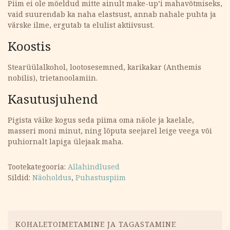
Piim ei ole mõeldud mitte ainult make-up’i mahavõtmiseks,
vaid suurendab ka naha elastsust, annab nahale puhta ja
värske ilme, ergutab ta elulist aktiivsust.
Koostis
Stearüülalkohol, lootosesemned, karikakar (Anthemis
nobilis), trietanoolamiin.
Kasutusjuhend
Pigista väike kogus seda piima oma näole ja kaelale,
masseri moni minut, ning lõputa seejarel leige veega või
puhiornalt lapiga ülejaak maha.
Tootekategooria:
Allahindlused
Sildid:
Näoholdus
,
Puhastuspiim
Menüü
KOHALETOIMETAMINE JA TAGASTAMINE