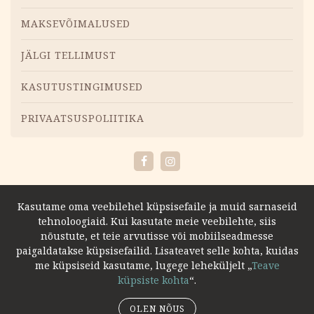
MAKSEVÕIMALUSED
JÄLGI TELLIMUST
KASUTUSTINGIMUSED
PRIVAATSUSPOLIITIKA
Facebook
Instagram
Kasutame oma veebilehel küpsisefaile ja muid sarnaseid
tehnoloogiaid. Kui kasutate meie veebilehte, siis
nõustute, et teie arvutisse või mobiilseadmesse
paigaldatakse küpsisefailid. Lisateavet selle kohta, kuidas
me küpsiseid kasutame, lugege leheküljelt „
Teave
küpsiste kohta
“.
OLEN NÕUS