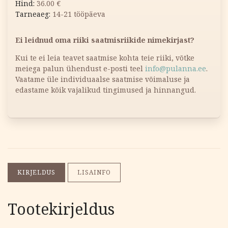
36.00
€
14-21 tööpäeva
Ei leidnud oma riiki saatmisriikide nimekirjast?
Kui te ei leia teavet saatmise kohta teie riiki, võtke
meiega palun ühendust e-posti teel
info@pulanna.ee
.
Vaatame üle individuaalse saatmise võimaluse ja
edastame kõik vajalikud tingimused ja hinnangud.
KIRJELDUS
LISAINFO
Tootekirjeldus