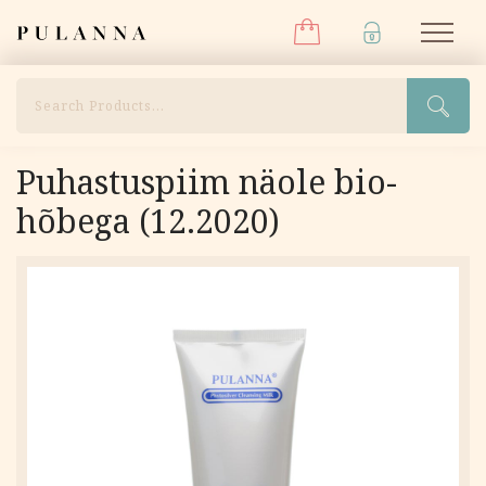
Menüü
Liigu
Pulanna
M
sisu
juurde
Otsi
Puhastuspiim näole bio-
hõbega (12.2020)