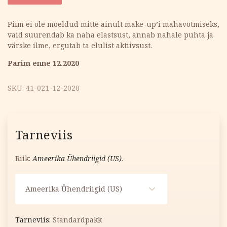
oli:
is:
Piim ei ole mõeldud mitte ainult make-up’i mahavõtmiseks,
vaid suurendab ka naha elastsust, annab nahale puhta ja
7.82 €.
3.91 €.
värske ilme, ergutab ta elulist aktiivsust.
Parim enne 12.2020
SKU:
41-021-12-2020
Tarneviis
Riik:
Ameerika Ühendriigid (US)
.
Ameerika Ühendriigid (US)
Standardpakk