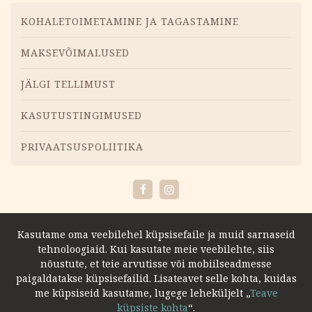
Menüü
KOHALETOIMETAMINE JA TAGASTAMINE
MAKSEVÕIMALUSED
JÄLGI TELLIMUST
KASUTUSTINGIMUSED
PRIVAATSUSPOLIITIKA
Facebook
Instagram
Kasutame oma veebilehel küpsisefaile ja muid sarnaseid
tehnoloogiaid. Kui kasutate meie veebilehte, siis
nõustute, et teie arvutisse või mobiilseadmesse
paigaldatakse küpsisefailid. Lisateavet selle kohta, kuidas
me küpsiseid kasutame, lugege leheküljelt „
Teave
küpsiste kohta
“.