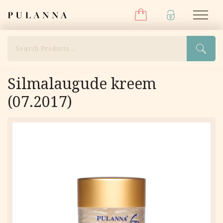
Menüü
Liigu
Pulanna
M
sisu
juurde
Otsi
Silmalaugude kreem
(07.2017)