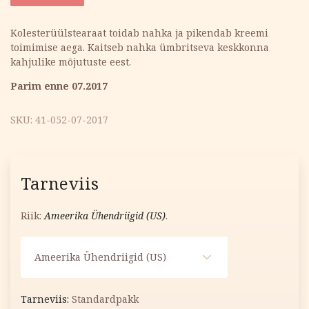
oli:
is:
Kolesterüülstearaat toidab nahka ja pikendab kreemi
toimimise aega. Kaitseb nahka ümbritseva keskkonna
19.67 €.
13.77 €.
kahjulike mõjutuste eest.
Parim enne 07.2017
SKU:
41-052-07-2017
Tarneviis
Riik:
Ameerika Ühendriigid (US)
.
Ameerika Ühendriigid (US)
Standardpakk