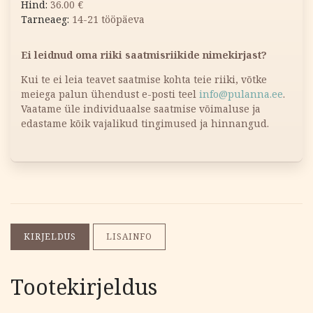
36.00
€
14-21 tööpäeva
Ei leidnud oma riiki saatmisriikide nimekirjast?
Kui te ei leia teavet saatmise kohta teie riiki, võtke
meiega palun ühendust e-posti teel
info@pulanna.ee
.
Vaatame üle individuaalse saatmise võimaluse ja
edastame kõik vajalikud tingimused ja hinnangud.
KIRJELDUS
LISAINFO
Tootekirjeldus