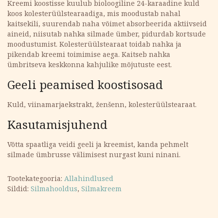
Kreemi koostisse kuulub bioloogiline 24-karaadine kuld
koos kolesterüülstearaadiga, mis moodustab nahal
kaitsekili, suurendab naha võimet absorbeerida aktiivseid
aineid, niisutab nahka silmade ümber, pidurdab kortsude
moodustumist. Kolesterüülstearaat toidab nahka ja
pikendab kreemi toimimise aega. Kaitseb nahka
ümbritseva keskkonna kahjulike mõjutuste eest.
Geeli peamised koostisosad
Kuld, viinamarjaekstrakt, ženšenn, kolesterüülstearaat.
Kasutamisjuhend
Võtta spaatliga veidi geeli ja kreemist, kanda pehmelt
silmade ümbrusse välimisest nurgast kuni ninani.
Tootekategooria:
Allahindlused
Sildid:
Silmahooldus
,
Silmakreem