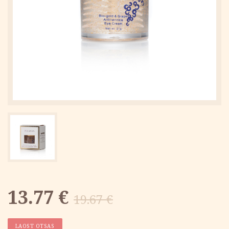
Algne
Current
13.77
€
19.67
€
hind
price
LAOST OTSAS