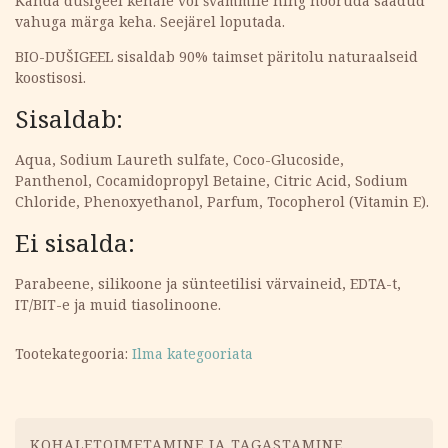
Kanda dušigeel kehale või švammile ning hõõruda saadud
vahuga märga keha. Seejärel loputada.
BIO-DUŠIGEEL sisaldab 90% taimset päritolu naturaalseid
koostisosi.
Sisaldab:
Aqua, Sodium Laureth sulfate, Coco-Glucoside,
Panthenol, Cocamidopropyl Betaine, Citric Acid, Sodium
Chloride, Phenoxyethanol, Parfum, Tocopherol (Vitamin E).
Ei sisalda:
Parabeene, silikoone ja sünteetilisi värvaineid, EDTA-t,
IT/BIT-e ja muid tiasolinoone.
Tootekategooria:
Ilma kategooriata
Menüü
KOHALETOIMETAMINE JA TAGASTAMINE