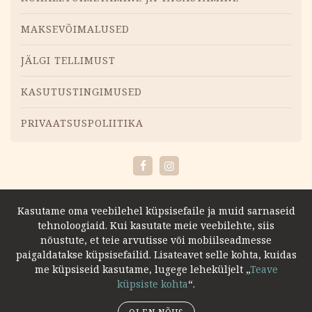
MAKSEVÕIMALUSED
JÄLGI TELLIMUST
KASUTUSTINGIMUSED
PRIVAATSUSPOLIITIKA
Facebook
Instagram
Kasutame oma veebilehel küpsisefaile ja muid sarnaseid
tehnoloogiaid. Kui kasutate meie veebilehte, siis
nõustute, et teie arvutisse või mobiilseadmesse
paigaldatakse küpsisefailid. Lisateavet selle kohta, kuidas
me küpsiseid kasutame, lugege leheküljelt „
Teave
küpsiste kohta
“.