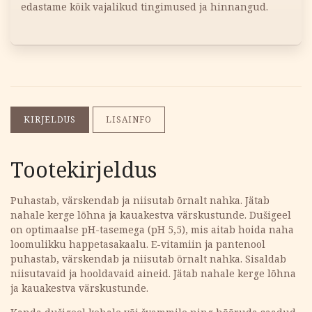
edastame kõik vajalikud tingimused ja hinnangud.
KIRJELDUS
LISAINFO
Tootekirjeldus
Puhastab, värskendab ja niisutab õrnalt nahka. Jätab
nahale kerge lõhna ja kauakestva värskustunde. Dušigeel
on optimaalse pH-tasemega (pH 5,5), mis aitab hoida naha
loomulikku happetasakaalu. E-vitamiin ja pantenool
puhastab, värskendab ja niisutab õrnalt nahka. Sisaldab
niisutavaid ja hooldavaid aineid. Jätab nahale kerge lõhna
ja kauakestva värskustunde.