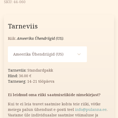
SKU:
44-060
Tarneviis
Riik:
Ameerika Ühendriigid (US)
.
Ameerika Ühendriigid (US)
Standardpakk
36.00
€
14-21 tööpäeva
Ei leidnud oma riiki saatmisriikide nimekirjast?
Kui te ei leia teavet saatmise kohta teie riiki, võtke
meiega palun ühendust e-posti teel
info@pulanna.ee
.
Vaatame üle individuaalse saatmise võimaluse ja