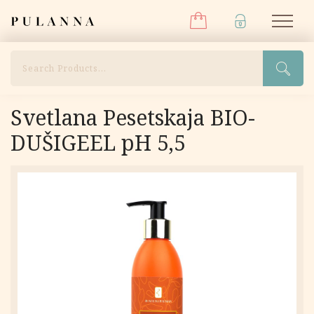
Menüü
Liigu
Pulanna
M
sisu
juurde
Otsi
Svetlana Pesetskaja BIO-
DUŠIGEEL pH 5,5