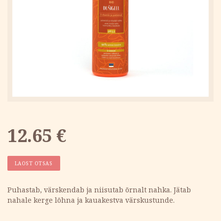
12.65
€
LAOST OTSAS
Puhastab, värskendab ja niisutab õrnalt nahka. Jätab
nahale kerge lõhna ja kauakestva värskustunde.