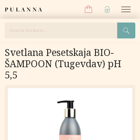
Menüü
Liigu
Pulanna
M
sisu
juurde
Otsi
Svetlana Pesetskaja BIO-
ŠAMPOON (Tugevdav) pH
5,5