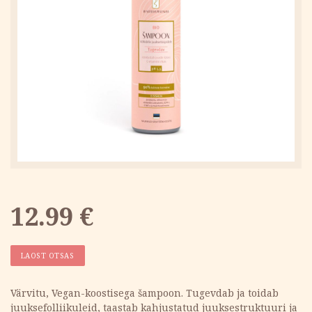
12.99
€
LAOST OTSAS
Värvitu, Vegan-koostisega šampoon. Tugevdab ja toidab
juuksefolliikuleid, taastab kahjustatud juuksestruktuuri ja