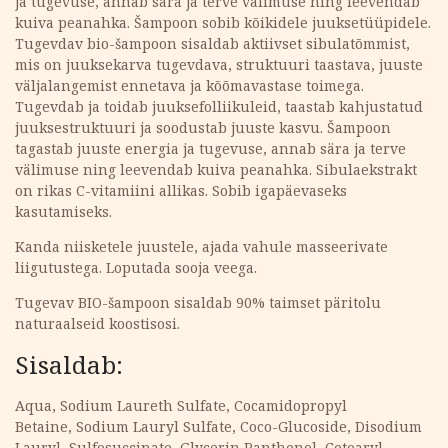
ja tugevuse, annab sära ja terve välimuse ning leevendab
kuiva peanahka. Šampoon sobib kõikidele juuksetüüpidele.
Tugevdav bio-šampoon sisaldab aktiivset sibulatõmmist,
mis on juuksekarva tugevdava, struktuuri taastava, juuste
väljalangemist ennetava ja kõõmavastase toimega.
Tugevdab ja toidab juuksefolliikuleid, taastab kahjustatud
juuksestruktuuri ja soodustab juuste kasvu. Šampoon
tagastab juuste energia ja tugevuse, annab sära ja terve
välimuse ning leevendab kuiva peanahka. Sibulaekstrakt
on rikas C-vitamiini allikas. Sobib igapäevaseks
kasutamiseks.
Kanda niisketele juustele, ajada vahule masseerivate
liigutustega. Loputada sooja veega.
Tugevav BIO-šampoon sisaldab 90% taimset päritolu
naturaalseid koostisosi.
Sisaldab:
Aqua, Sodium Laureth Sulfate, Cocamidopropyl
Betaine, Sodium Lauryl Sulfate, Coco-Glucoside, Disodium
Lauryl, Sulfosuccinate, Glycerin,Panthenol, Cetearyl