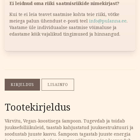
Ei leidnud oma riiki saatmisriikide nimekirjast?
Kui te ei leia teavet saatmise kohta teie riiki, võtke
meiega palun ühendust e-posti teel
info@pulanna.ee
.
Vaatame üle individuaalse saatmise võimaluse ja
edastame kõik vajalikud tingimused ja hinnangud.
KIRJELDUS
LISAINFO
Tootekirjeldus
Värvitu, Vegan-koostisega šampoon. Tugevdab ja toidab
juuksefolliikuleid, taastab kahjustatud juuksestruktuuri ja
soodustab juuste kasvu. Šampoon tagastab juuste energia