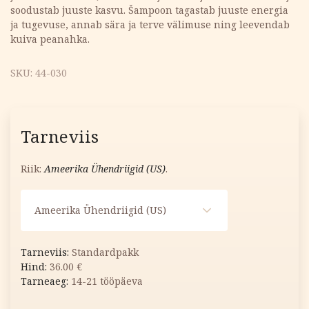
soodustab juuste kasvu. Šampoon tagastab juuste energia
ja tugevuse, annab sära ja terve välimuse ning leevendab
kuiva peanahka.
SKU:
44-030
Tarneviis
Riik:
Ameerika Ühendriigid (US)
.
Ameerika Ühendriigid (US)
Standardpakk
36.00
€
14-21 tööpäeva