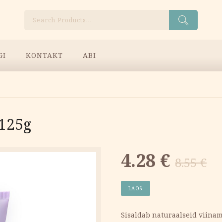
Otsi
GI
KONTAKT
ABI
 125g
Algne
Current
4.28
€
8.55
€
hind
price
LAOS
oli:
is:
Sisaldab naturaalseid viinam