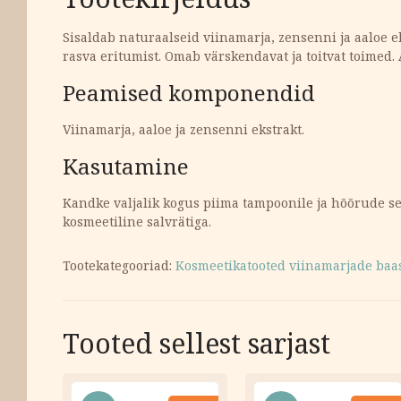
Sisaldab naturaalseid viinamarja, zensenni ja aaloe e
rasva eritumist. Omab värskendavat ja toitvat toimed.
Peamised komponendid
Viinamarja, aaloe ja zensenni ekstrakt.
Kasutamine
Kandke valjalik kogus piima tampoonile ja hõõrude s
kosmeetiline salvrätiga.
Tootekategooriad:
Kosmeetikatooted viinamarjade baas
Tooted sellest sarjast