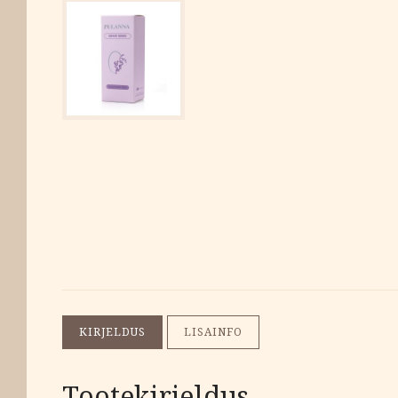
KIRJELDUS
LISAINFO
Tootekirjeldus