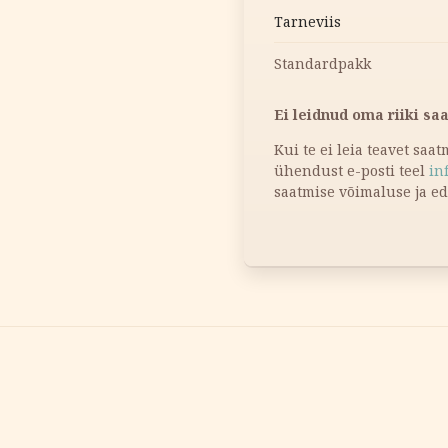
Tarneviis
Standardpakk
Ei leidnud oma riiki sa
Kui te ei leia teavet saa
ühendust e-posti teel
in
saatmise võimaluse ja e