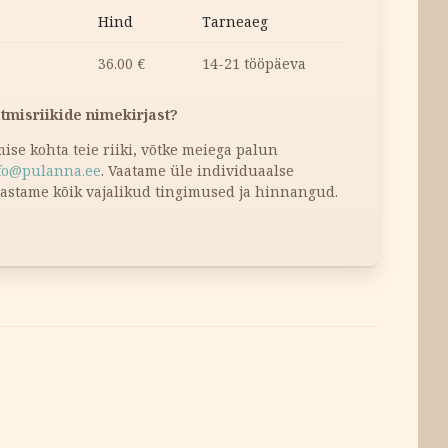
Hind
Tarneaeg
36.00
€
14-21 tööpäeva
atmisriikide nimekirjast?
tmise kohta teie riiki, võtke meiega palun
fo@pulanna.ee
. Vaatame üle individuaalse
dastame kõik vajalikud tingimused ja hinnangud.