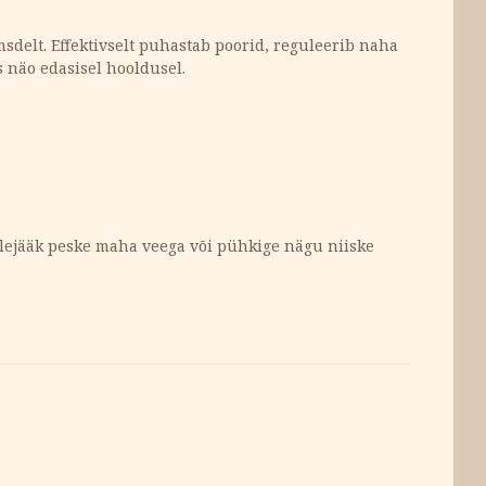
msdelt. Effektivselt puhastab poorid, reguleerib naha
s näo edasisel hooldusel.
Ülejääk peske maha veega või pühkige nägu niiske