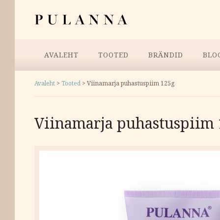
Liigu
Pulanna
sisu
juurde
Menüü
AVALEHT
TOOTED
BRÄNDID
BLO
Avaleht
>
Tooted
>
Viinamarja puhastuspiim 125g
Viinamarja puhastuspiim