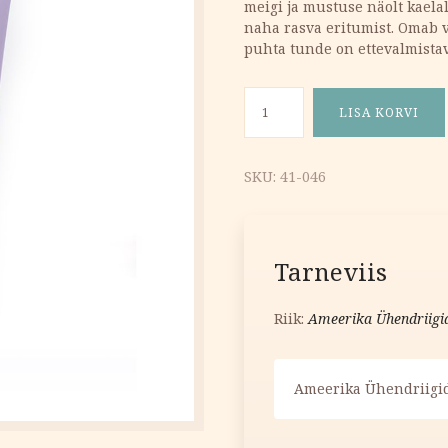
meigi ja mustuse näolt kaelal
8.55 €.
4.28 €.
naha rasva eritumist. Omab v
puhta tunde on ettevalmistav
Viinamarja puhastuspiim 12
LISA KORVI
SKU:
41-046
Tarneviis
Riik:
Ameerika Ühendriigi
Ameerika Ühendriigid