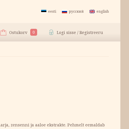
eesti
русский
english
0
Ostukorv
Logi sisse / Registreeru
arja, zensenni ja aaloe ekstrakte. Pehmelt eemaldab