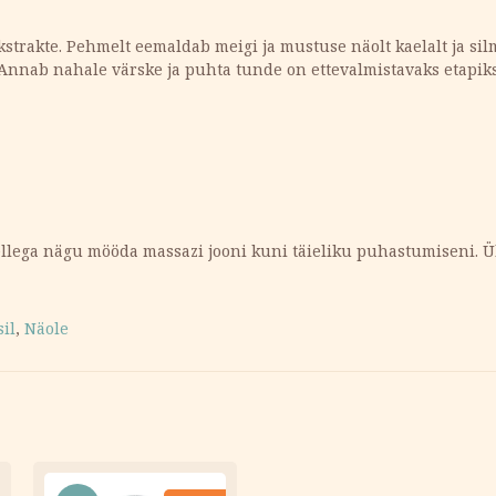
kstrakte. Pehmelt eemaldab meigi ja mustuse näolt kaelalt ja sil
 Annab nahale värske ja puhta tunde on ettevalmistavaks etapik
ellega nägu mööda massazi jooni kuni täieliku puhastumiseni. 
il
,
Näole