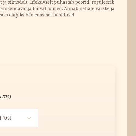
t ja silmsdelt. Effektivselt puhastab poorid, reguleerib
ärskendavat ja toitvat toimed. Annab nahale värske ja
aks etapiks näo edasisel hooldusel.
5g kogus
d (US)
.
 (US)