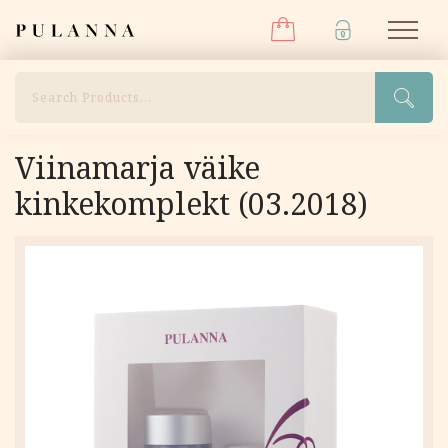
Menüü
Liigu
Pulanna
M
sisu
juurde
Otsi
Viinamarja väike
kinkekomplekt (03.2018)