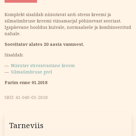
oli:
is:
Komplekt sisaldab niisutavat anti-stress kreemi ja
silmaümbruse kreemi viinamarjal põhinevast seeriast.
22.29 €.
13.37 €.
Igapäevane hooldus kuivale, normaalsele ja kombineeritud
nahale.
Soovitatav alates 20 aasta vanusest.
Sisaldab:
Niisutav stressivastane kreem
Silmaümbruse geel
Parim enne 01.2018
SKU:
41-040-03-2018
Tarneviis