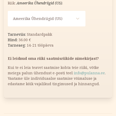
Riik:
Ameerika Ühendriigid (US)
.
Ameerika Ühendriigid (US)
Standardpakk
36.00
€
14-21 tööpäeva
Ei leidnud oma riiki saatmisriikide nimekirjast?
Kui te ei leia teavet saatmise kohta teie riiki, võtke
meiega palun ühendust e-posti teel
info@pulanna.ee
.
Vaatame üle individuaalse saatmise võimaluse ja
edastame kõik vajalikud tingimused ja hinnangud.