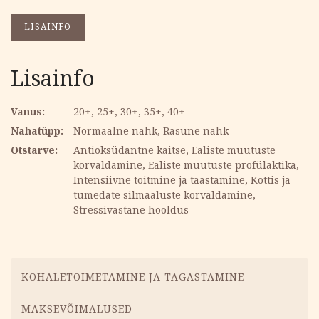
LISAINFO
Lisainfo
Vanus
20+, 25+, 30+, 35+, 40+
Nahatüpp
Normaalne nahk, Rasune nahk
Otstarve
Antioksüdantne kaitse, Ealiste muutuste
kõrvaldamine, Ealiste muutuste profülaktika,
Intensiivne toitmine ja taastamine, Kottis ja
tumedate silmaaluste kõrvaldamine,
Stressivastane hooldus
Menüü
KOHALETOIMETAMINE JA TAGASTAMINE
MAKSEVÕIMALUSED