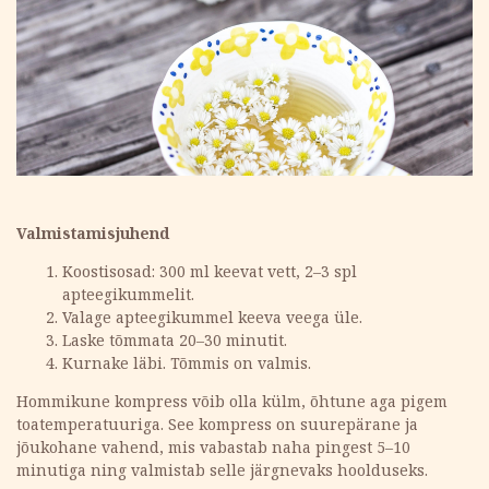
Valmistamisjuhend
Koostisosad: 300 ml keevat vett, 2–3 spl
apteegikummelit.
Valage apteegikummel keeva veega üle.
Laske tõmmata 20–30 minutit.
Kurnake läbi. Tõmmis on valmis.
Hommikune kompress võib olla külm, õhtune aga pigem
toatemperatuuriga. See kompress on suurepärane ja
jõukohane vahend, mis vabastab naha pingest 5–10
minutiga ning valmistab selle järgnevaks hoolduseks.