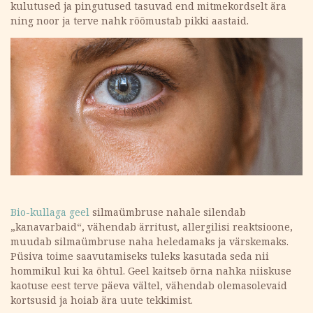
kulutused ja pingutused tasuvad end mitmekordselt ära
ning noor ja terve nahk rõõmustab pikki aastaid.
Bio-kullaga geel
silmaümbruse nahale silendab
„kanavarbaid“, vähendab ärritust, allergilisi reaktsioone,
muudab silmaümbruse naha heledamaks ja värskemaks.
Püsiva toime saavutamiseks tuleks kasutada seda nii
hommikul kui ka õhtul. Geel kaitseb õrna nahka niiskuse
kaotuse eest terve päeva vältel, vähendab olemasolevaid
kortsusid ja hoiab ära uute tekkimist.