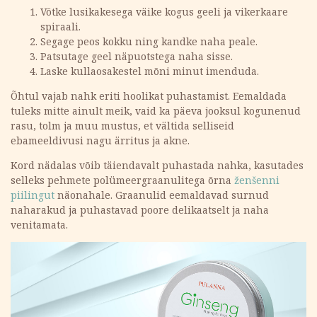
Võtke lusikakesega väike kogus geeli ja vikerkaare
spiraali.
Segage peos kokku ning kandke naha peale.
Patsutage geel näpuotstega naha sisse.
Laske kullaosakestel mõni minut imenduda.
Õhtul vajab nahk eriti hoolikat puhastamist. Eemaldada
tuleks mitte ainult meik, vaid ka päeva jooksul kogunenud
rasu, tolm ja muu mustus, et vältida selliseid
ebameeldivusi nagu ärritus ja akne.
Kord nädalas võib täiendavalt puhastada nahka, kasutades
selleks pehmete polümeergraanulitega õrna
ženšenni
piilingut
näonahale. Graanulid eemaldavad surnud
naharakud ja puhastavad poore delikaatselt ja naha
venitamata.