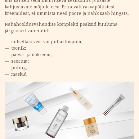
mis kaitseb seda ümbritseva keskkonna ja saaste
kahjustavate mõjude eest. Erinevalt rasvapõhistest
kreemidest, ei ummista need poore ja nahk saab hingata.
Nahahooldusvahendite komplekti peaksid kuuluma
järgmised vahendid:
mitsellaarvesi või puhastuspiim;
toonik;
päeva- ja öökreem;
seerum;
piiling;
maskid.