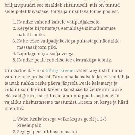
briljantpuudri see sisaldab riitsinusõli, mis on tuntud
selle põletikuvastase, toitva ja niisutava toime poolest.
Kandke vahend kahele vatipadjakesele.
Kergete liigutustega eemaldage silmaümbruse
nahalt meiki.
Kahe teise vatipadjakestega puhastage näonahk
massaažijooni piki.
Loputage nägu sooja veega.
Kandke peale rohelise tee ekstraktiga toonik.
Unikaalne 35+ näo
lifting-kreemi
valem aeglustab naha
vananemise protsessi. Tänu oma koostisele kreem toidab ja
taastab nahka raske päeva järgselt. Peale kalamarja ja
riitsinusõli, kuulub kreemi koostisse ka ženšenni juure
ekstrakt. Juures sisalduvad aminohapped soodustavad
vajaliku niiskustaseme taastumist. Kreem on kerge ja hästi
imenduv.
Võtke lusikakesega väike kogus geeli ja 2-3
kreemipalli.
Segage peos ühtlase massini.