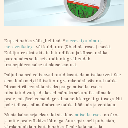
Küpset nahka võib „hellitada“
merevaigutolmu ja
merevetikatega
või kuldjuure (Rhodiola rosea) maski.
Kuldjuure ekstrakt aitab tundlikku ja küpset nahka,
parendades selle seisundit ning vähendab
transepidermaalse niiskuse kaotust.
Paljud naised eelistavad nüüd kasutada mitselaarvett. See
eemaldab meigi lihtsalt ning värskendab väsinud nahka.
Ripsmetuši eemaldamiseks pange mitsellaarvees
niisutatud vatipadjakesed mõneks sekundiks silmade
peale, misjärel eemaldage silmameik kerge liigutusega. Nii
pole teil vaja silmaümbruse nahka hõõruda ja venitada.
Musta kalamarja ekstrakti sisaldav
mitsellaarvesi
on õrna
ja mitte pealetükkiva lõhnaga. Suurepäraselt puhastab,
värskendab ja niisutab nahka. Peale kalamarja ja