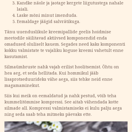
Kandke näole ja jaotage kergete liigutustega nahale
laiali.
Laske mõni minut imenduda.
Eemaldage jäägid salvrätikuga.
Tänu uuenduslikule kreemipallide geelis hoidmise
meetodile säilitavad aktiivsed komponendid enda
omadused oluliselt kauem. Segades need kaks komponenti
kokku valmistate te vajaliku koguse kreemi vahetult enne
kasutamist.
Silmaümbruste nahk vajab erilist hoolitsemist. Õhtu on
hea aeg, et seda hellitada. Kui hommikul jääb
lisaprotseduurideks vähe aega, siis tehke neid enne
magamaminekut.
Siis kui meik on eemaldatud ja nahk pestud, võib teha
kummelitõmmise kompressi. See aitab vähendada kotte
silmade all. Kompressi valmistamiseks ei kulu palju aega
ning seda saab teha mitmeks päevaks ette.