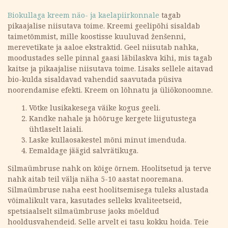
Biokullaga kreem näo- ja kaelapiirkonnale
tagab
pikaajalise niisutava toime. Kreemi geelipõhi sisaldab
taimetõmmist, mille koostisse kuuluvad ženšenni,
merevetikate ja aaloe ekstraktid. Geel niisutab nahka,
moodustades selle pinnal gaasi läbilaskva kihi, mis tagab
kaitse ja pikaajalise niisutava toime. Lisaks sellele aitavad
bio-kulda sisaldavad vahendid saavutada püsiva
noorendamise efekti. Kreem on lõhnatu ja üliökonoomne.
Võtke lusikakesega väike kogus geeli.
Kandke nahale ja hõõruge kergete liigutustega
ühtlaselt laiali.
Laske kullaosakestel mõni minut imenduda.
Eemaldage jäägid salvrätikuga.
Silmaümbruse nahk on kõige õrnem. Hoolitsetud ja terve
nahk aitab teil välja näha 5-10 aastat nooremana.
Silmaümbruse naha eest hoolitsemisega tuleks alustada
võimalikult vara, kasutades selleks kvaliteetseid,
spetsiaalselt silmaümbruse jaoks mõeldud
hooldusvahendeid. Selle arvelt ei tasu kokku hoida. Teie