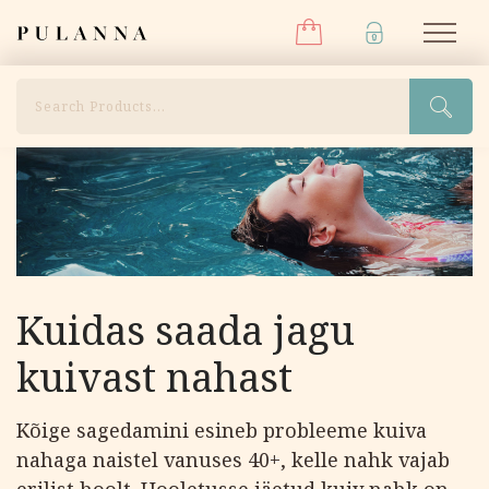
Menüü
Liigu
Pulanna
M
sisu
juurde
Otsi
Kuidas saada jagu
kuivast nahast
Kõige sagedamini esineb probleeme kuiva
nahaga naistel vanuses 40+, kelle nahk vajab
erilist hoolt. Hooletusse jäetud kuiv nahk on