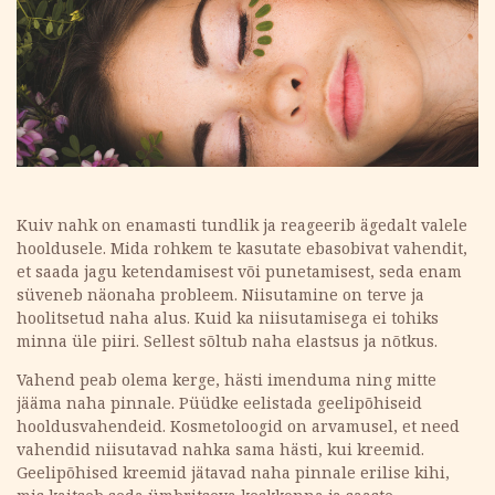
Kuiv nahk on enamasti tundlik ja reageerib ägedalt valele
hooldusele. Mida rohkem te kasutate ebasobivat vahendit,
et saada jagu ketendamisest või punetamisest, seda enam
süveneb näonaha probleem. Niisutamine on terve ja
hoolitsetud naha alus. Kuid ka niisutamisega ei tohiks
minna üle piiri. Sellest sõltub naha elastsus ja nõtkus.
Vahend peab olema kerge, hästi imenduma ning mitte
jääma naha pinnale. Püüdke eelistada geelipõhiseid
hooldusvahendeid. Kosmetoloogid on arvamusel, et need
vahendid niisutavad nahka sama hästi, kui kreemid.
Geelipõhised kreemid jätavad naha pinnale erilise kihi,