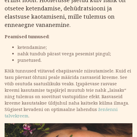
otsetee ketendamise, dehüdratsiooni ja
elastsuse kaotamiseni, mille tulemus on
enneaegne vananemine.
Peamised tunnused
:
ketendamine;
nahk tundub pärast veega pesemist pingul;
punetused.
Kõik tunnused viitavad ebapiisavale niisutamisele. Kuid ei
tasu päevast õhtuni peale määrida rasvaseid kreeme. See
võib osutuda saatuslikuks veaks. Igapäevase rasvase
kreemi kasutamise tagajärjel muutub teie nahk „laisaks“
ning tulemus on soovitust vastupidine efekt. Rasvaseid
kreeme kasutatakse üldjuhul naha kaitseks külma ilmaga.
Sügisest kevadeni on optimaalne lahendus
ženšenni
talvekreem
.