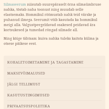
Silmaseerum
niisutab suurepäraselt õrna silmaümbruse
nahka, tõstab naha toonust ning muudab selle
elastsemaks. Hommikul rõõmustab nahk teid värske ja
puhanud ilmega. Seerumit võib kasutada ka hommikul
meigi alla. Valgustpeegeldavad osakesed peidavad ära
kortsukesed ja tumedad rõngad silmade all.
Ning kõige tähtsam: kuiva nahka tuleks kaitsta külma ja
otsese päikese eest.
Menüü
KOHALETOIMETAMINE JA TAGASTAMINE
MAKSEVÕIMALUSED
JÄLGI TELLIMUST
KASUTUSTINGIMUSED
PRIVAATSUSPOLIITIKA