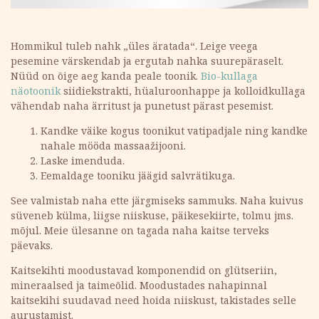
Hommikul tuleb nahk „üles äratada“. Leige veega
pesemine värskendab ja ergutab nahka suurepäraselt.
Nüüd on õige aeg kanda peale toonik.
Bio-kullaga
näotoonik
siidiekstrakti, hüaluroonhappe ja kolloidkullaga
vähendab naha ärritust ja punetust pärast pesemist.
Kandke väike kogus toonikut vatipadjale ning kandke
nahale mööda massaažijooni.
Laske imenduda.
Eemaldage tooniku jäägid salvrätikuga.
See valmistab naha ette järgmiseks sammuks. Naha kuivus
süveneb külma, liigse niiskuse, päikesekiirte, tolmu jms.
mõjul. Meie ülesanne on tagada naha kaitse terveks
päevaks.
Kaitsekihti moodustavad komponendid on glütseriin,
mineraalsed ja taimeõlid. Moodustades nahapinnal
kaitsekihi suudavad need hoida niiskust, takistades selle
aurustamist.