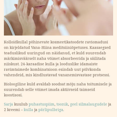
Kolloidkullal põhinevate kosmeetikatoodete raviomadusi
on kirjeldatud Vana-Hiina meditsiiniõpetuses. Kaasaegsed
teaduslikud uuringud on näidanud, et kuld suurendab
märkimisväärselt naha võimet absorbeerida ja säilitada
niiskust. 24-karaadise kulla ja looduslike idamaiste
ravimtaimede kombinatsioon esindab uut põlvkonda
vahendeid, mis kindlustavad vananemisvastase protsessi.
Bioloogiline kuld avaldab soodsat mõju naha toitumisele ja
suurendab selle võimet imada aktiivseid taimseid
koostisosi.
Sarja
kuulub
puhastuspiim
,
toonik
,
geel silmalaugudele
ja
2 kreemi –
kulla
ja
pärlipulbriga
.