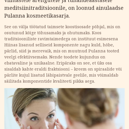
meditsiinitraditsioonile, on loonud ainulaadse
Pulanna kosmeetikasarja.
See on välja töötatud taimsete koostisosade põhjal, mis on
osutunud kõige tõhusamaks ja ohutumaks. Koos
traditsiooniliste ravimtaimedega on instituut esimesena
Hiinas lisanud selliseid komponente nagu kuld, hõbe,
pärlid, siid ja merevaik, mis on muutnud Pulanna tooted
veelgi efektiivsemaks. Nende toodete kujundus on
ebatavaline ja unikaalne. Eripäraks on see, et üks osa
sisaldab kahte eraldi fraktsiooni – kreem on spiraalide või
pärlite kujul lisatud läbipaistvale geelile, mis võimaldab
säilitada komponentide kvaliteeti pikka aega.