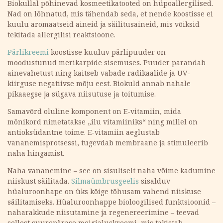
Biokullal põhinevad kosmeetikatooted on hüpoallergilised.
Nad on lõhnatud, mis tähendab seda, et nende koostisse ei
kuulu aromaatseid aineid ja säilitusaineid, mis võiksid
tekitada allergilisi reaktsioone.
Pärlikreemi
koostisse kuuluv pärlipuuder on
moodustunud merikarpide sisemuses. Puuder parandab
ainevahetust ning kaitseb vabade radikaalide ja UV-
kiirguse negatiivse mõju eest. Biokuld annab nahale
pikaaegse ja sügava niisutuse ja toitumise.
Samavõrd oluline komponent on E-vitamiin, mida
mõnikord nimetatakse „ilu vitamiiniks“ ning millel on
antioksüdantne toime. E-vitamiin aeglustab
vananemisprotsessi, tugevdab membraane ja stimuleerib
naha hingamist.
Naha vananemine – see on sisuliselt naha võime kadumine
niiskust säilitada.
Silmaümbrusgeelis
sisalduv
hüaluroonhape on üks kõige tõhusam vahend niiskuse
säilitamiseks. Hüaluroonhappe bioloogilised funktsioonid –
naharakkude niisutamine ja regenereerimine – teevad
sellest suurepärase meigialuskreemi, mis takistab