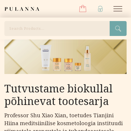
Menüü
Liigu
Pulanna
M
sisu
juurde
Otsi
Tutvustame biokullal
põhinevat tootesarja
Professor Shu Xiao Xian, toetudes Tianjini
Hiina meditsiinilise kosmetoloogia instituudi
viimastele arengutele ja tuhandeaastasele