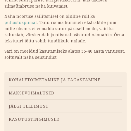
silmaümbruse naha kuivamist.
Naha nooruse säilitamisel on oluline roll ka
puhastuspiimal
. Tänu rooma kummeli ekstraktile piim
mitte üksnes ei eemalda suurepäraselt meiki, vaid ka
rahustab, värskendab ja niisutab väsinud näonahka. Õrna
tekstuuri tõttu sobib tundlikule nahale.
Sari on mõeldud kasutamiseks alates 35-40 aasta vanusest,
sõltuvalt naha seisundist.
Menüü
KOHALETOIMETAMINE JA TAGASTAMINE
MAKSEVÕIMALUSED
JÄLGI TELLIMUST
KASUTUSTINGIMUSED