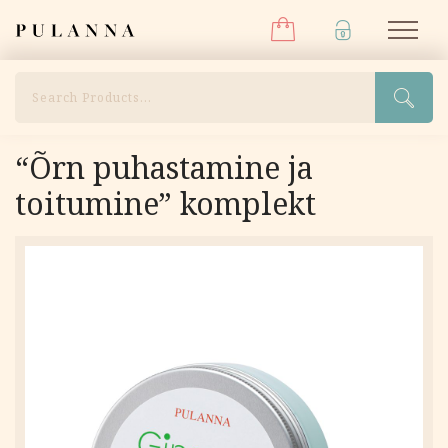
Menüü
Liigu
Pulanna
M
sisu
juurde
Otsi
“Õrn puhastamine ja
toitumine” komplekt