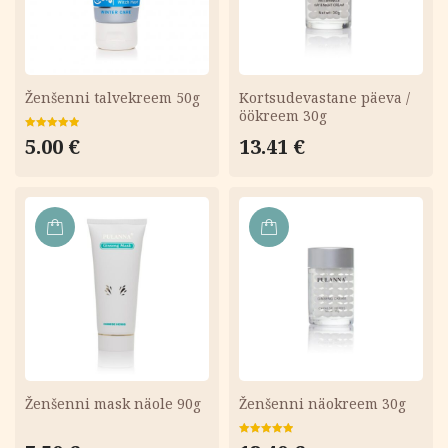
Ženšenni talvekreem 50g
Kortsudevastane päeva /
öökreem 30g
Hinnanguga
5.00
€
13.41
€
5.00
/ 5
LISA
LISA
KORVI
KORVI
Ženšenni mask näole 90g
Ženšenni näokreem 30g
Hinnanguga