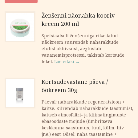
oli:
is:
Ženšenni näonahka kooriv
kreem 200 ml
28.60 €.
24.31 €.
Spetsiaalselt ženšenniga rikastatud
näokreem suurendab naharakkude
elulist aktiivsust, aeglustab
vananemisprotsessi, takistab kortsude
teket.
Loe edasi →
Kortsudevastane päeva /
öökreem 30g
Päeval: naharakkude regeneratsioon +
kaitse. Kiirendab naharakkude taastumist,
kaitseb atmosfääri- ja kliimatingimuste
ebasoodsate mõjude (ümbritseva
keskkonna saastumus, tuul, külm, liiv
jne.) eest. Öösel: naha taastamine +