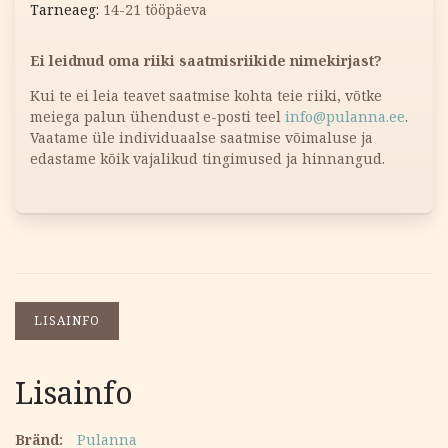
14-21 tööpäeva
Ei leidnud oma riiki saatmisriikide nimekirjast?
Kui te ei leia teavet saatmise kohta teie riiki, võtke
meiega palun ühendust e-posti teel
info@pulanna.ee
.
Vaatame üle individuaalse saatmise võimaluse ja
edastame kõik vajalikud tingimused ja hinnangud.
LISAINFO
Lisainfo
Bränd
Pulanna