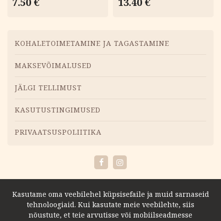
7.50
€
13.40
€
5.00
/ 5
Menüü
KOHALETOIMETAMINE JA TAGASTAMINE
MAKSEVÕIMALUSED
JÄLGI TELLIMUST
KASUTUSTINGIMUSED
PRIVAATSUSPOLIITIKA
Facebook
Instagram
Kasutame oma veebilehel küpsisefaile ja muid sarnaseid
tehnoloogiaid. Kui kasutate meie veebilehte, siis
nõustute, et teie arvutisse või mobiilseadmesse