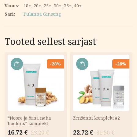
Vanus
18+, 20+, 25+, 30+, 35+, 40+
Sari
Pulanna Ginseng
Tooted sellest sarjast
-28%
-28%
LISA
LISA
KORVI
KORVI
“Noore ja õrna naha
Ženšenni komplekt #2
hooldus” komplekt
Algne
Current
Algne
Current
16.72
€
22.72
€
23.20
€
31.50
€