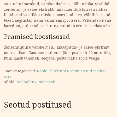
surnud naharakud, värskendades seeläbi nahka. Sisaldab
ženšenni- ja aaloe-ekstrakti, mis imendub kiiresti nahka,
hoiab alal vajalikku niiskusetaset kudedes, väldib kortsude
teket, aeglustab naha vananemisprotsessi. Vähendab naha
karedust, puhastab seda ning muudab õrnaks ja elastseks.
Peamised koostisosad
Ženšennijuure värske mahl, kikkaputke- ja aaloe-ekstrakt,
merevetikad. Kasutamisjuhend: Jätta peale 10-20 minutiks,
kuni mask taheneb, seejärel pesta maha sooja veega.
Tootekategooriad:
Näole
,
Ženšennist valmistatud toodete
sari
Sildid:
Näoholdus
,
Näomask
Seotud postitused