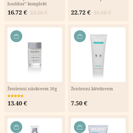
hooldus” komplekt
Algne
Current
Algne
Current
16.72
€
22.72
€
23.20
€
31.50
€
hind
price
hind
price
oli:
is:
oli:
is:
23.20 €.
16.72 €.
31.50 €.
22.72 €.
LISA
LISA
KORVI
KORVI
Ženšenni näokreem 30g
Ženšenni kätekreem
Hinnanguga
13.40
€
7.50
€
5.00
/ 5
LISA
LISA