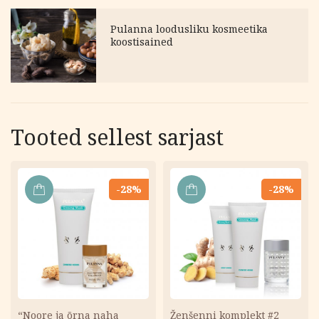
Pulanna loodusliku kosmeetika
koostisained
Tooted sellest sarjast
-28%
-28%
LISA
LISA
KORVI
KORVI
“Noore ja õrna naha
Ženšenni komplekt #2