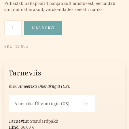
Puhastab nahapoorid põhjalikult mustusest, eemaldab
surnud naharakud, värskendades seeläbi nahka.
Ženšenni mask näole 90g kogus
LISA KORVI
SKU:
41-003
Tarneviis
Riik:
Ameerika Ühendriigid (US)
.
Ameerika Ühendriigid (US)
Standardpakk
36.00
€