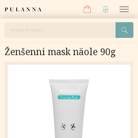
Menüü
Liigu
Pulanna
M
sisu
juurde
Otsi
Ženšenni mask näole 90g