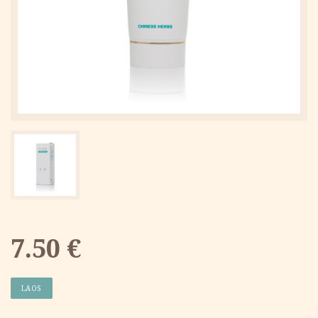
7.50
€
LAOS