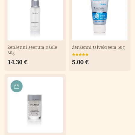
KORVI
KORVI
Ženšenni seerum näole
Ženšenni talvekreem 50g
30g
Hinnanguga
14.30
€
5.00
€
5.00
/ 5
LISA
KORVI