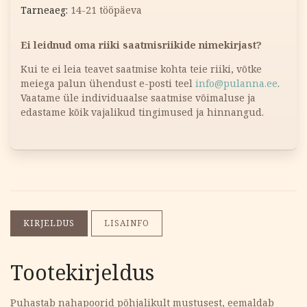
14-21 tööpäeva
Ei leidnud oma riiki saatmisriikide nimekirjast?
Kui te ei leia teavet saatmise kohta teie riiki, võtke
meiega palun ühendust e-posti teel
info@pulanna.ee
.
Vaatame üle individuaalse saatmise võimaluse ja
edastame kõik vajalikud tingimused ja hinnangud.
KIRJELDUS
LISAINFO
Tootekirjeldus
Puhastab nahapoorid põhjalikult mustusest, eemaldab