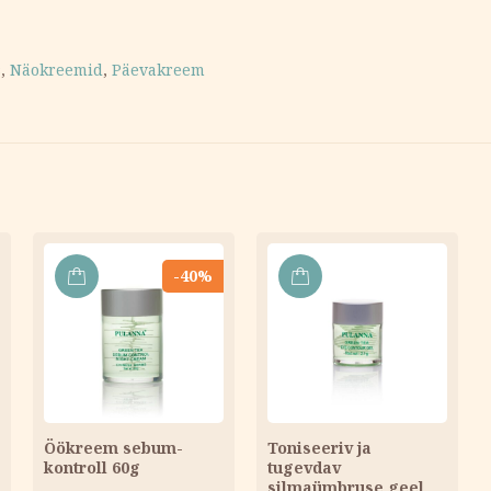
s
,
Näokreemid
,
Päevakreem
-40%
LISA
LISA
KORVI
KORVI
Öökreem sebum-
Toniseeriv ja
kontroll 60g
tugevdav
silmaümbruse geel