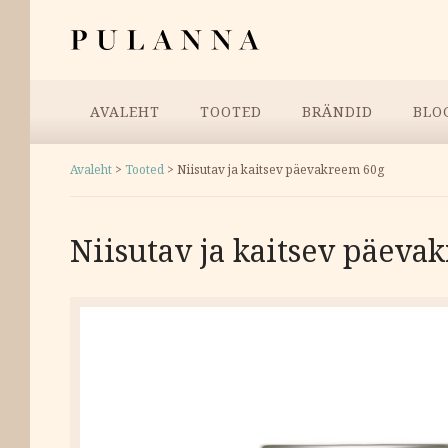
Liigu
Pulanna
sisu
juurde
Menüü
AVALEHT
TOOTED
BRÄNDID
BLO
Avaleht
>
Tooted
>
Niisutav ja kaitsev päevakreem 60g
Niisutav ja kaitsev päeva