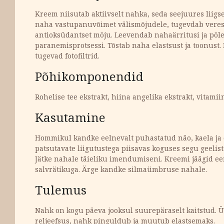
Kreem niisutab aktiivselt nahka, seda seejuures liig
naha vastupanuvõimet välismõjudele, tugevdab vere
antioksüdantset mõju. Leevendab nahaärritusi ja põle
paranemisprotsessi. Tõstab naha elastsust ja toonust
tugevad fotofiltrid.
Põhikomponendid
Rohelise tee ekstrakt, hiina angelika ekstrakt, vitami
Kasutamine
Hommikul kandke eelnevalt puhastatud näo, kaela ja 
patsutavate liigutustega piisavas koguses segu geelist
Jätke nahale täieliku imendumiseni. Kreemi jäägid 
salvrätikuga. Ärge kandke silmaümbruse nahale.
Tulemus
Nahk on kogu päeva jooksul suurepäraselt kaitstud. 
reljeefsus, nahk pinguldub ja muutub elastsemaks.