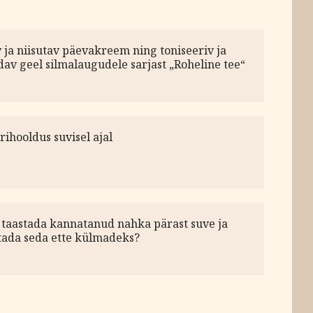
 ja niisutav päevakreem ning toniseeriv ja
dav geel silmalaugudele sarjast „Roheline tee“
ihooldus suvisel ajal
 taastada kannatanud nahka pärast suve ja
tada seda ette külmadeks?