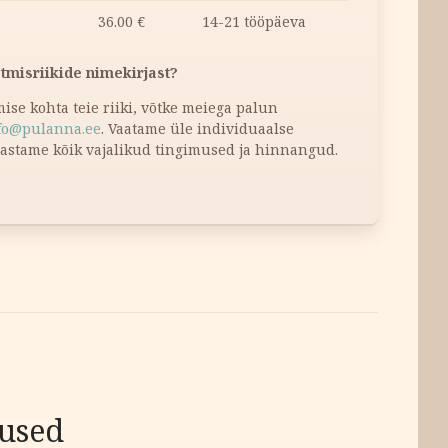
36.00
€
14-21 tööpäeva
atmisriikide nimekirjast?
tmise kohta teie riiki, võtke meiega palun
fo@pulanna.ee
. Vaatame üle individuaalse
dastame kõik vajalikud tingimused ja hinnangud.
tused