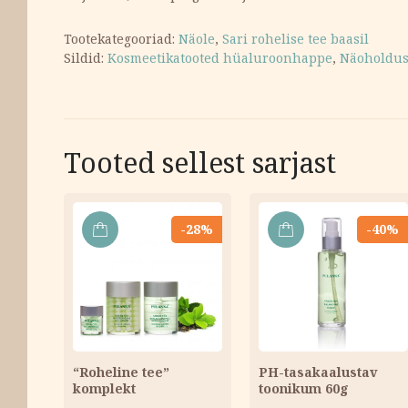
Tootekategooriad:
Näole
,
Sari rohelise tee baasil
Sildid:
Kosmeetikatooted hüaluroonhappe
,
Näoholdu
Tooted sellest sarjast
-28%
-40%
LISA
LISA
KORVI
KORVI
“Roheline tee”
PH-tasakaalustav
komplekt
toonikum 60g