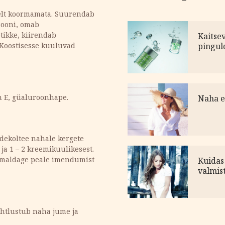
selt koormamata. Suurendab
sooni, omab
tikke, kiirendab
Kaitsev
. Koostisesse kuuluvad
pingul
in E, güaluroonhape.
Naha er
dekoltee nahale kergete
 ja 1 – 2 kreemikuulikesest.
eemaldage peale imendumist
Kuidas
valmis
Ühtlustub naha jume ja