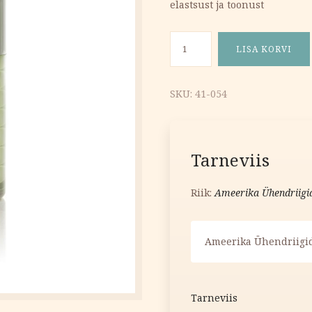
elastsust ja toonust
14.13 €.
8.48 €.
Niisutav ja kaitsev päevakre
LISA KORVI
SKU:
41-054
Tarneviis
Riik:
Ameerika Ühendriigi
Ameerika Ühendriigid
Tarneviis