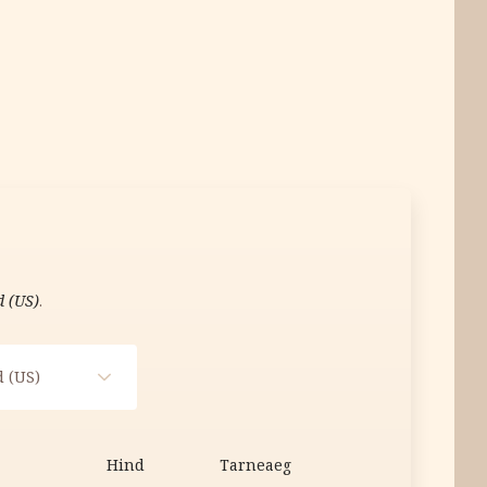
em 60g kogus
d (US)
.
 (US)
Hind
Tarneaeg