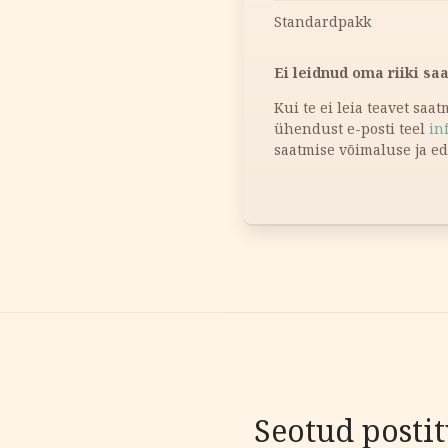
Standardpakk
Ei leidnud oma riiki sa
Kui te ei leia teavet saa
ühendust e-posti teel
in
saatmise võimaluse ja e
Seotud posti