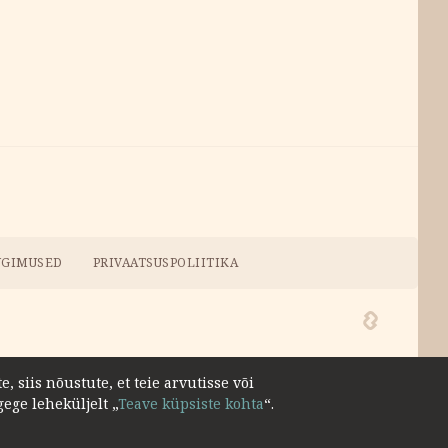
NGIMUSED
PRIVAATSUSPOLIITIKA
 siis nõustute, et teie arvutisse või
ege leheküljelt „
Teave küpsiste kohta
“.